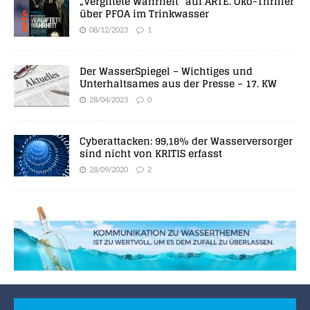
„Vergiftete Wahrheit“ auf ARTE. Öko-Thriller
über PFOA im Trinkwasser
08/12/2023
1
Der WasserSpiegel – Wichtiges und
Unterhaltsames aus der Presse – 17. KW
28/04/2023
0
Cyberattacken: 99,18% der Wasserversorger
sind nicht von KRITIS erfasst
28/09/2020
2