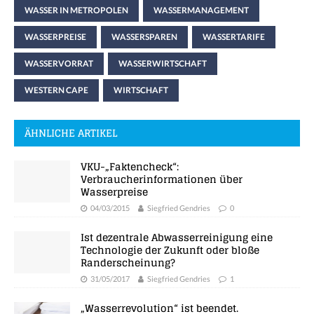
WASSER IN METROPOLEN
WASSERMANAGEMENT
WASSERPREISE
WASSERSPAREN
WASSERTARIFE
WASSERVORRAT
WASSERWIRTSCHAFT
WESTERN CAPE
WIRTSCHAFT
ÄHNLICHE ARTIKEL
VKU-„Faktencheck“:
Verbraucherinformationen über
Wasserpreise
04/03/2015
Siegfried Gendries
0
Ist dezentrale Abwasserreinigung eine
Technologie der Zukunft oder bloße
Randerscheinung?
31/05/2017
Siegfried Gendries
1
„Wasserrevolution“ ist beendet.