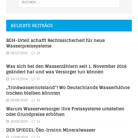
BELIEBTE BEITRÄGE
BGH-Urteil schafft Rechtssicherheit für neue
Wasserpreissysteme
05/07/2015
24
Was sich bei den Wasserzählern seit 1. November 2016
geändert hat und was Versorger tun können
14/11/2016
17
„Trinkwassernotstand“! Wo Deutschlands Wasserhähne
trocken bleiben könnten
09/08/2020
12
Warum Wasserversorger ihre Preissysteme umstellen
oder Grundpreise erhöhen
26/03/2019
11
DER SPIEGEL: Öko-Irrsinn Mineralwasser
21/09/2014
11