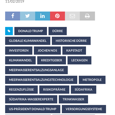
11/02/2019
DONALD TRUMP
DÜRRE
GLOBALE KLIMAWANDEL
HISTORISCHE DÜRRE
INVESTOREN
JOCHEN NOS
KAPSTADT
KLIMAWANDEL
KREDITGEBER
LECKAGEN
MEERWASSERENTSALZUNGSANLAGE
MEERWASSERENTSALZUNGSTECHNOLOGIE
METROPOLE
REGENZUFLÜSSE
RISIKOPRÄMIE
SÜDAFRIKA
SÜDAFRIKA-WASSEREXPERTE
TRINKWASSER
US-PRÄSIDENT DONALD TRUMP
VERSORGUNGSSYSTEME