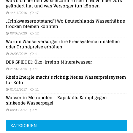
Was sich bei den Wasserzählern seit 1. November 2016
geändert hat und was Versorger tun können
14/11/2016
17
„Trinkwassernotstand“! Wo Deutschlands Wasserhähne
trocken bleiben könnten
09/08/2020
12
Warum Wasserversorger ihre Preissysteme umstellen
oder Grundpreise erhöhen
26/03/2019
11
DER SPIEGEL: Öko-Irrsinn Mineralwasser
21/09/2014
11
RheinEnergie macht’s richtig: Neues Wasserpreissystem
für Köln
01/12/2017
11
Wasser in Metropolen – Kapstadts Kampf gegen
sinkende Wasserpegel
08/03/2017
9
KATEGORIEN