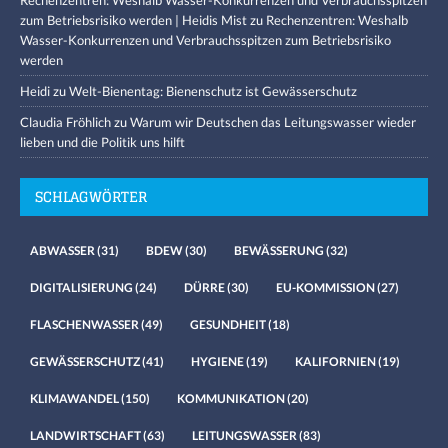
Rechenzentren: Weshalb Wasser-Konkurrenzen und Verbrauchsspitzen
zum Betriebsrisiko werden | Heidis Mist
zu
Rechenzentren: Weshalb
Wasser-Konkurrenzen und Verbrauchsspitzen zum Betriebsrisiko
werden
Heidi
zu
Welt-Bienentag: Bienenschutz ist Gewässerschutz
Claudia Fröhlich
zu
Warum wir Deutschen das Leitungswasser wieder
lieben und die Politik uns hilft
SCHLAGWÖRTER
ABWASSER
(31)
BDEW
(30)
BEWÄSSERUNG
(32)
DIGITALISIERUNG
(24)
DÜRRE
(30)
EU-KOMMISSION
(27)
FLASCHENWASSER
(49)
GESUNDHEIT
(18)
GEWÄSSERSCHUTZ
(41)
HYGIENE
(19)
KALIFORNIEN
(19)
KLIMAWANDEL
(150)
KOMMUNIKATION
(20)
LANDWIRTSCHAFT
(63)
LEITUNGSWASSER
(83)