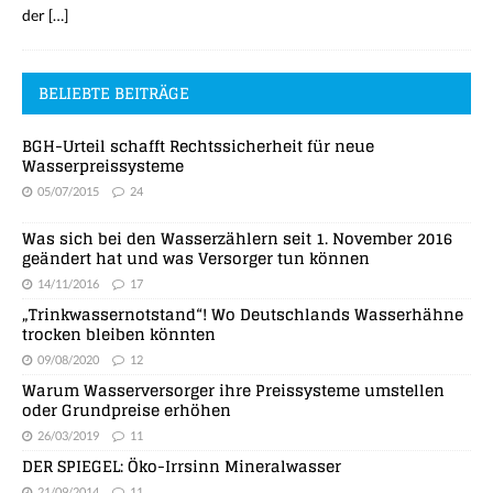
der
[…]
BELIEBTE BEITRÄGE
BGH-Urteil schafft Rechtssicherheit für neue
Wasserpreissysteme
05/07/2015
24
Was sich bei den Wasserzählern seit 1. November 2016
geändert hat und was Versorger tun können
14/11/2016
17
„Trinkwassernotstand“! Wo Deutschlands Wasserhähne
trocken bleiben könnten
09/08/2020
12
Warum Wasserversorger ihre Preissysteme umstellen
oder Grundpreise erhöhen
26/03/2019
11
DER SPIEGEL: Öko-Irrsinn Mineralwasser
21/09/2014
11