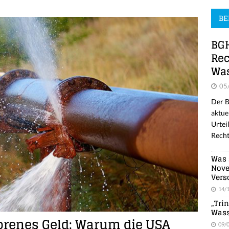
BE
BGH
Rec
Was
05
Der B
aktue
Urtei
Recht
Was 
Nove
Vers
14/
„Tri
Wass
lorenes Geld: Warum die USA
09/