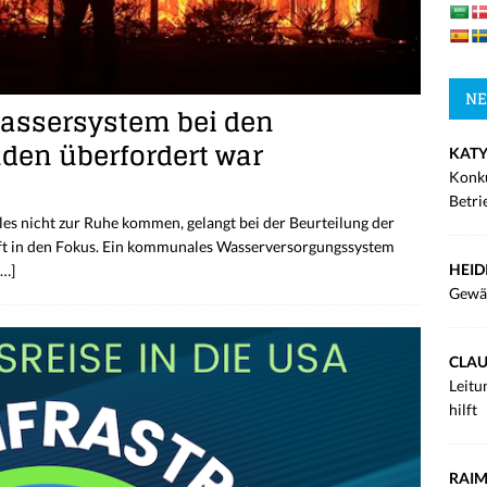
NE
Wassersystem bei den
den überfordert war
KATY
Konku
Betri
es nicht zur Ruhe kommen, gelangt bei der Beurteilung der
ft in den Fokus. Ein kommunales Wasserversorgungssystem
HEID
[…]
Gewä
CLAU
Leitu
hilft
RAIM