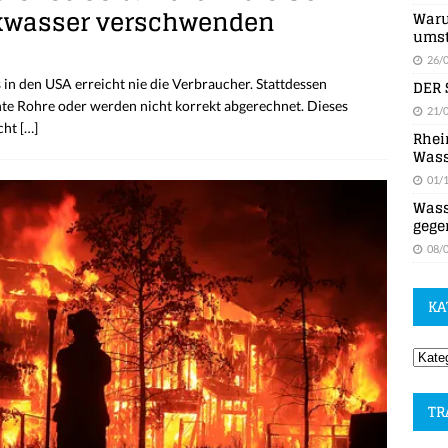
inkwasser verschwenden
Waru
umst
26/
DER 
 in den USA erreicht nie die Verbraucher. Stattdessen
chte Rohre oder werden nicht korrekt abgerechnet. Dieses
21/
cht
[…]
Rhei
Wass
01/
Wass
gege
08/
KA
TR