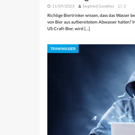
11/09/2023
Siegfried Gendries
2
Richtige Biertrinker wissen, dass das Wasser b
von Bier aus aufbereitetem Abwasser halten? I
US-Craft-Bier, wird
[…]
TRINKWASSER