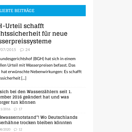
LIEBTE BEITRÄGE
-Urteil schafft
htssicherheit für neue
serpreissysteme
/07/2015
24
undesgerichtshof (BGH) hat sich in einem
llen Urteil mit Wasserpreisen befasst. Das
l hat erwünschte Nebenwirkungen: Es schafft
ssicherheit
[...]
sich bei den Wasserzählern seit 1.
mber 2016 geändert hat und was
orger tun können
11/2016
17
nkwassernotstand“! Wo Deutschlands
erhähne trocken bleiben könnten
08/2020
12