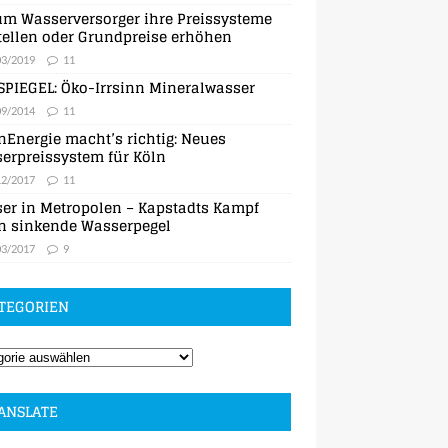
m Wasserversorger ihre Preissysteme
ellen oder Grundpreise erhöhen
03/2019
11
SPIEGEL: Öko-Irrsinn Mineralwasser
09/2014
11
nEnergie macht’s richtig: Neues
erpreissystem für Köln
12/2017
11
er in Metropolen – Kapstadts Kampf
n sinkende Wasserpegel
03/2017
9
TEGORIEN
ANSLATE