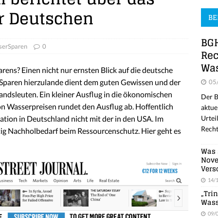
r Deutschen
BE
BGH
serSparen
0
Rec
Was
rens? Einen nicht nur ernsten Blick auf die deutsche
. Sparen hierzulande dient dem guten Gewissen und der
05
Landsleuten. Ein kleiner Ausflug in die ökonomischen
Der B
 Wasserpreisen rundet den Ausflug ab. Hoffentlich
aktue
Urtei
uation in Deutschland nicht mit der in den USA. Im
Recht
ig Nachholbedarf beim Ressourcenschutz. Hier geht es
Was 
Nove
Vers
14/
„Tri
Wass
09/