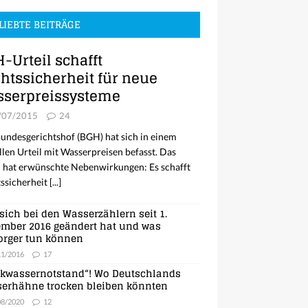
LIEBTE BEITRÄGE
-Urteil schafft
htssicherheit für neue
serpreissysteme
/07/2015
24
undesgerichtshof (BGH) hat sich in einem
llen Urteil mit Wasserpreisen befasst. Das
l hat erwünschte Nebenwirkungen: Es schafft
ssicherheit
[...]
sich bei den Wasserzählern seit 1.
mber 2016 geändert hat und was
orger tun können
11/2016
17
nkwassernotstand“! Wo Deutschlands
erhähne trocken bleiben könnten
08/2020
12