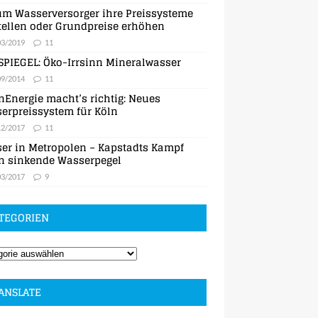
m Wasserversorger ihre Preissysteme
ellen oder Grundpreise erhöhen
03/2019
11
SPIEGEL: Öko-Irrsinn Mineralwasser
09/2014
11
nEnergie macht’s richtig: Neues
erpreissystem für Köln
12/2017
11
er in Metropolen – Kapstadts Kampf
n sinkende Wasserpegel
03/2017
9
TEGORIEN
ANSLATE