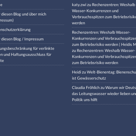
e
katy.zwi
zu
Rechenzentren: Weshalb
Wasser-Konkurrenzen und
 diesen Blog und über mich
Verbrauchsspitzen zum Betriebsrisik
ressum)
werden
nschutzerklärung
Rechenzentren: Weshalb Wasser-
Konkurrenzen und Verbrauchsspitze
 diesen Blog / Impressum
zum Betriebsrisiko werden | Heidis M
ungsbeschränkung für verlinkte
zu
Rechenzentren: Weshalb Wasser-
en und Haftungsausschluss für
Konkurrenzen und Verbrauchsspitze
lte
zum Betriebsrisiko werden
Heidi
zu
Welt-Bienentag: Bienenschu
ist Gewässerschutz
Claudia Fröhlich
zu
Warum wir Deuts
das Leitungswasser wieder lieben un
Politik uns hilft