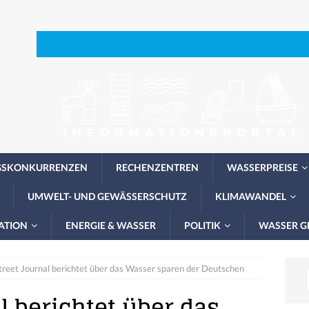
GSKONKURRENZEN
RECHENZENTREN
WASSERPREISE
UMWELT- UND GEWÄSSERSCHUTZ
KLIMAWANDEL
ATION
ENERGIE & WASSER
POLITIK
WASSER G
treet Journal berichtet über das Wasser sparen der Deutschen
l berichtet über das