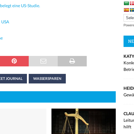
belegt eine US-Studie.
n USA
Power
he
NE
KATY
Konku
Betri
EET JOURNAL
WASSERSPAREN
HEID
Gewä
CLAU
Leitu
hilft