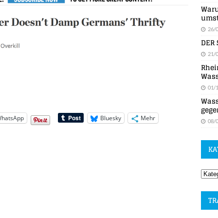
Waru
umst
26/
DER 
21/
Rhei
Wass
01/
Wass
gege
hatsApp
Bluesky
Mehr
08/
KA
TR