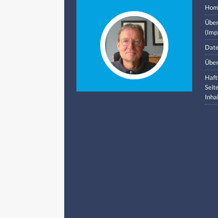
Hom
Über
(Imp
Date
Über
Haft
Seit
Inha