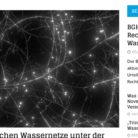
BE
BGH
Rec
Was
05
Der B
aktue
Urtei
Recht
Was 
Nove
Vers
14/
„Tri
Wass
ichen Wassernetze unter der
09/