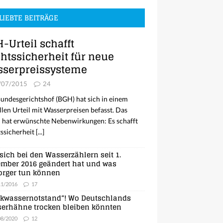
LIEBTE BEITRÄGE
-Urteil schafft
htssicherheit für neue
serpreissysteme
/07/2015
24
undesgerichtshof (BGH) hat sich in einem
llen Urteil mit Wasserpreisen befasst. Das
l hat erwünschte Nebenwirkungen: Es schafft
ssicherheit
[...]
sich bei den Wasserzählern seit 1.
mber 2016 geändert hat und was
orger tun können
11/2016
17
nkwassernotstand“! Wo Deutschlands
erhähne trocken bleiben könnten
08/2020
12