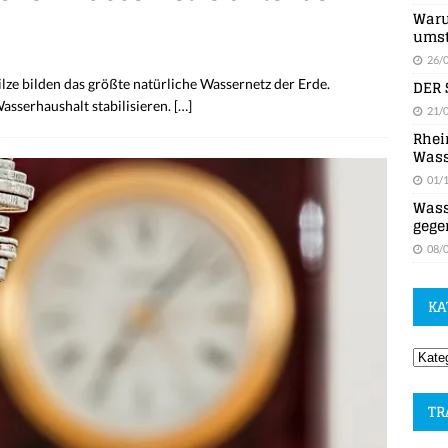
Waru
umst
26/
DER 
ze bilden das größte natürliche Wassernetz der Erde.
Wasserhaushalt stabilisieren.
[…]
21/
Rhei
Wass
01/
Wass
gege
08/
KA
TR