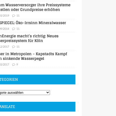
m Wasserversorger ihre Preissysteme
ellen oder Grundpreise erhöhen
03/2019
11
SPIEGEL: Öko-Irrsinn Mineralwasser
09/2014
11
nEnergie macht’s richtig: Neues
erpreissystem für Köln
12/2017
11
er in Metropolen – Kapstadts Kampf
n sinkende Wasserpegel
03/2017
9
TEGORIEN
ANSLATE