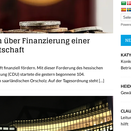
Power
 über Finanzierung einer
NE
tschaft
KATY
Konku
Betri
t finanziell fördern. Mit dieser Forderung des hessischen
ung (CDU) startete die gestern begonnene 104.
 saarländischen Orscholz. Auf der Tagesordnung steht
[…]
HEID
Gewä
CLAU
Leitu
hilft