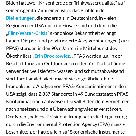
Biden hat zwei „Krisenherde der Trinkwasserqualität“ auf
seiner Agenda. Zum einen ist es das Problem der
Bleileitungen
, die anders als in Deutschland, in vielen
Regionen der USA noch im Einsatz sind und durch die
„
Flint-Water-Crisis
“ skandalöse Bekanntheit erlangt
haben. Die per- und polyfluorierte Alkylverbindungen (kurz
PFAS) standen in den 90er Jahren im Mittelpunkt des
Ökothrillers „
Erin Brockowicz
„. PFAS werden u.a. in der
Beschichtung von Outdoorjacken oder für Löschschäume
verwendet, weil sie fett-, wasser- und schmutzabweisend
sind. Ihre Langlebigkeit macht sie so gefährlich. Eine
brandaktuelle Analyse von PFAS-Kontaminationen in den
USA zeigt, dass 2.337 Standorte in 49 Bundesstaaten PFAS-
Kontaminationen aufweisen. Da will Biden dem Vernehmen
nach ansetzen und die Überwachung wieder verstärken.
Der Noch-, bald Ex-Präsident Trump hatte die Regulierung
durch die Environmental Protection Agency (EPA) massiv
beschnitten, er hatte allein auf ökonomische Instrumente