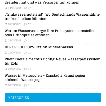
geändert hat und was Versorger tun können
14/11/2016
17
„Trinkwassernotstand“! Wo Deutschlands Wasserhähne
trocken bleiben könnten
09/08/2020
12
Warum Wasserversorger ihre Preissysteme umstellen
oder Grundpreise erhöhen
26/03/2019
11
DER SPIEGEL: Öko-Irrsinn Mineralwasser
21/09/2014
11
RheinEnergie macht’s richtig: Neues Wasserpreissystem
für Köln
01/12/2017
11
Wasser in Metropolen – Kapstadts Kampf gegen
sinkende Wasserpegel
08/03/2017
9
KATEGORIEN