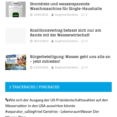
Stromfreie und wassersparende
Waschmaschine für Single-Haushalte
14/05/2015
Siegfried Gendries
2
Koalitionsvertrag befasst sich nur am
Rande mit der Wasserwirtschaft
30/11/2013
Siegfried Gendries
0
Bürgerbeteiligung: Wasser geht uns alle an
– jetzt mitreden!
21/03/2026
Siegfried Gendries
0
2 TRACKBACKS / PINGBACKS
Wie sich der Ausgang der US-Präsidentschaftswahlen auf den
Wassersektor in den USA auswirken könnte
#separator_saSiegfried Gendries - LebensraumWasser Der