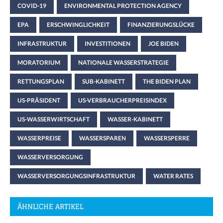
COVID-19
ENVIRONMENTAL PROTECTION AGENCY
EPA
ERSCHWINGLICHKEIT
FINANZIERUNGSLÜCKE
INFRASTRUKTUR
INVESTITIONEN
JOE BIDEN
MORATORIUM
NATIONALE WASSERSTRATEGIE
RETTUNGSPLAN
SUB-KABINETT
THE BIDEN PLAN
US-PRÄSIDENT
US-VERBRAUCHERPREISINDEX
US-WASSERWIRTSCHAFT
WASSER-KABINETT
WASSERPREISE
WASSERSPAREN
WASSERSPERRE
WASSERVERSORGUNG
WASSERVERSORGUNGSINFRASTRUKTUR
WATER RATES
ÄHNLICHE ARTIKEL