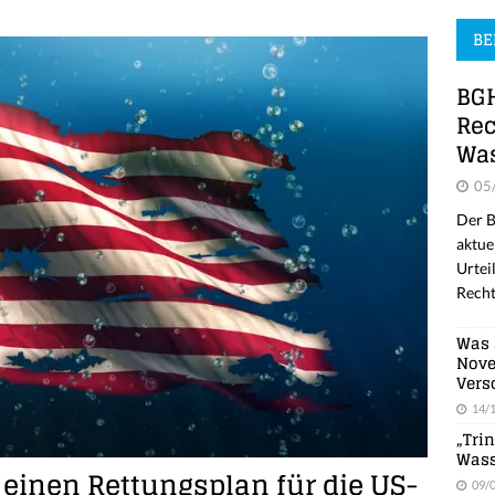
BE
BGH
Rec
Was
05
Der B
aktue
Urtei
Recht
Was 
Nove
Vers
14/
„Tri
Wass
l einen Rettungsplan für die US-
09/