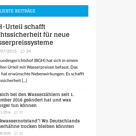
LIEBTE BEITRÄGE
-Urteil schafft
htssicherheit für neue
serpreissysteme
/07/2015
24
undesgerichtshof (BGH) hat sich in einem
llen Urteil mit Wasserpreisen befasst. Das
l hat erwünschte Nebenwirkungen: Es schafft
ssicherheit
[...]
sich bei den Wasserzählern seit 1.
mber 2016 geändert hat und was
orger tun können
11/2016
17
nkwassernotstand“! Wo Deutschlands
erhähne trocken bleiben könnten
08/2020
12