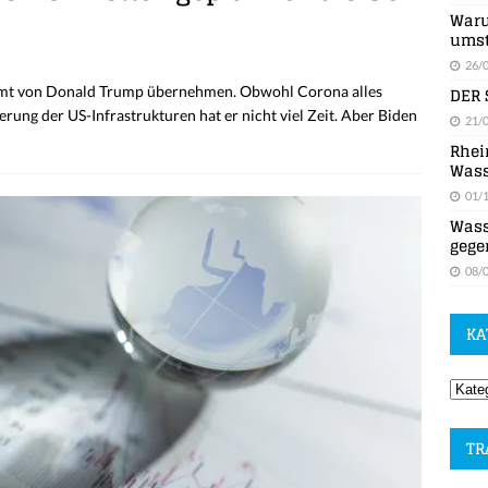
Waru
umst
26/
DER 
amt von Donald Trump übernehmen. Obwohl Corona alles
rung der US-Infrastrukturen hat er nicht viel Zeit. Aber Biden
21/
Rhei
Wass
01/
Wass
gege
08/
KA
TR