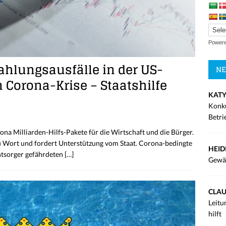
Power
hlungsausfälle in der US-
NE
 Corona-Krise – Staatshilfe
KATY
Konku
Betri
a Milliarden-Hilfs-Pakete für die Wirtschaft und die Bürger.
u Wort und fordert Unterstützung vom Staat. Corona-bedingte
HEID
tsorger gefährdeten
[…]
Gewä
CLAU
Leitu
hilft