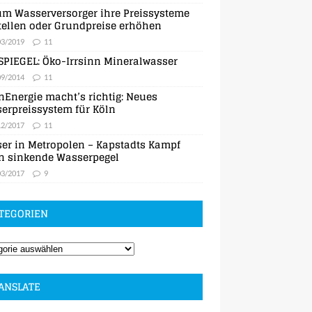
m Wasserversorger ihre Preissysteme
ellen oder Grundpreise erhöhen
03/2019
11
SPIEGEL: Öko-Irrsinn Mineralwasser
09/2014
11
nEnergie macht’s richtig: Neues
erpreissystem für Köln
12/2017
11
er in Metropolen – Kapstadts Kampf
n sinkende Wasserpegel
03/2017
9
TEGORIEN
ANSLATE