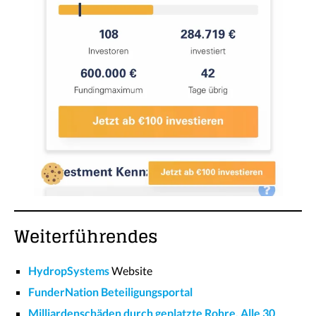
Weiterführendes
HydropSystems
Website
FunderNation Beteiligungsportal
Mil­li­ar­den­schä­den durch geplatzte Rohre. Alle 30