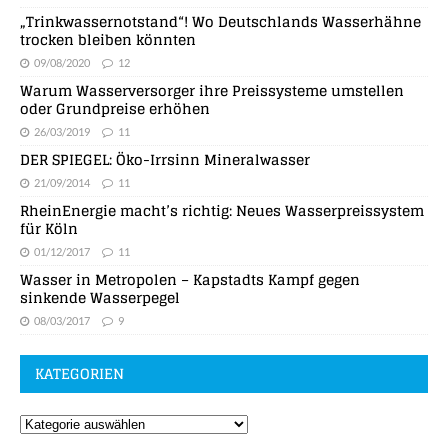
„Trinkwassernotstand“! Wo Deutschlands Wasserhähne
trocken bleiben könnten
09/08/2020
12
Warum Wasserversorger ihre Preissysteme umstellen
oder Grundpreise erhöhen
26/03/2019
11
DER SPIEGEL: Öko-Irrsinn Mineralwasser
21/09/2014
11
RheinEnergie macht’s richtig: Neues Wasserpreissystem
für Köln
01/12/2017
11
Wasser in Metropolen – Kapstadts Kampf gegen
sinkende Wasserpegel
08/03/2017
9
KATEGORIEN