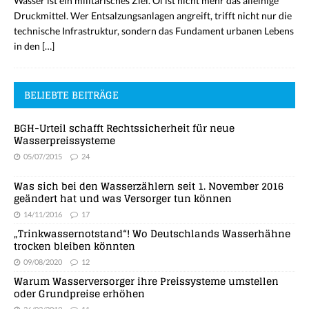
Wasser ist ein militärisches Ziel. Öl ist nicht mehr das alleinige
Druckmittel. Wer Entsalzungsanlagen angreift, trifft nicht nur die
technische Infrastruktur, sondern das Fundament urbanen Lebens
in den
[…]
BELIEBTE BEITRÄGE
BGH-Urteil schafft Rechtssicherheit für neue
Wasserpreissysteme
05/07/2015
24
Was sich bei den Wasserzählern seit 1. November 2016
geändert hat und was Versorger tun können
14/11/2016
17
„Trinkwassernotstand“! Wo Deutschlands Wasserhähne
trocken bleiben könnten
09/08/2020
12
Warum Wasserversorger ihre Preissysteme umstellen
oder Grundpreise erhöhen