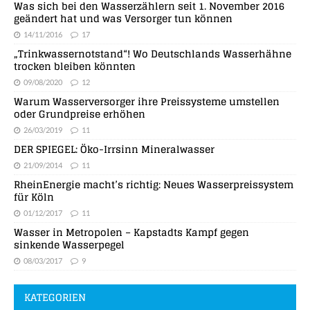
Was sich bei den Wasserzählern seit 1. November 2016
geändert hat und was Versorger tun können
14/11/2016
17
„Trinkwassernotstand“! Wo Deutschlands Wasserhähne
trocken bleiben könnten
09/08/2020
12
Warum Wasserversorger ihre Preissysteme umstellen
oder Grundpreise erhöhen
26/03/2019
11
DER SPIEGEL: Öko-Irrsinn Mineralwasser
21/09/2014
11
RheinEnergie macht’s richtig: Neues Wasserpreissystem
für Köln
01/12/2017
11
Wasser in Metropolen – Kapstadts Kampf gegen
sinkende Wasserpegel
08/03/2017
9
KATEGORIEN