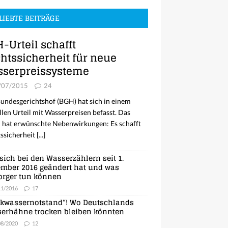
LIEBTE BEITRÄGE
-Urteil schafft
htssicherheit für neue
serpreissysteme
/07/2015
24
undesgerichtshof (BGH) hat sich in einem
llen Urteil mit Wasserpreisen befasst. Das
l hat erwünschte Nebenwirkungen: Es schafft
ssicherheit
[...]
sich bei den Wasserzählern seit 1.
mber 2016 geändert hat und was
orger tun können
11/2016
17
nkwassernotstand“! Wo Deutschlands
erhähne trocken bleiben könnten
08/2020
12