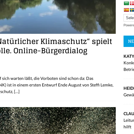
Power
türlicher Klimaschutz“ spielt
NE
lle. Online-Bürgerdialog
KATY
Konku
Betri
 sich warten läßt, die Vorboten sind schon da: Das
) ist in einem ersten Entwurf Ende August von Steffi Lemke,
HEID
rschutz,
[…]
Gewä
CLAU
Leitu
hilft