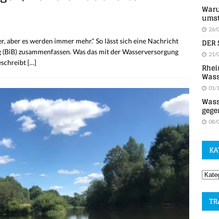
Waru
umst
26/
DER 
, aber es werden immer mehr.“ So lässt sich eine Nachricht
g (BiB) zusammenfassen. Was das mit der Wasserversorgung
21/
eschreibt
[…]
Rhei
Wass
01/
Wass
gege
08/
KA
TR