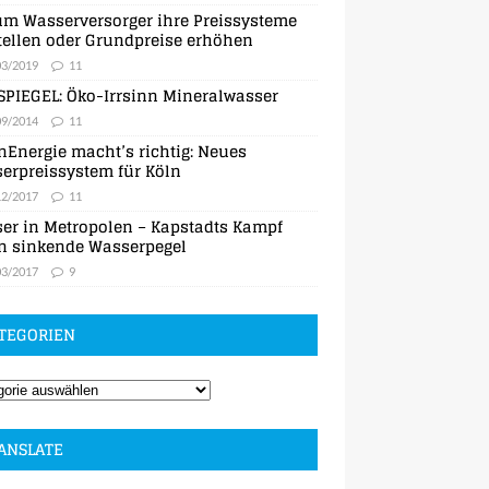
m Wasserversorger ihre Preissysteme
ellen oder Grundpreise erhöhen
03/2019
11
SPIEGEL: Öko-Irrsinn Mineralwasser
09/2014
11
nEnergie macht’s richtig: Neues
erpreissystem für Köln
12/2017
11
er in Metropolen – Kapstadts Kampf
n sinkende Wasserpegel
03/2017
9
TEGORIEN
ANSLATE