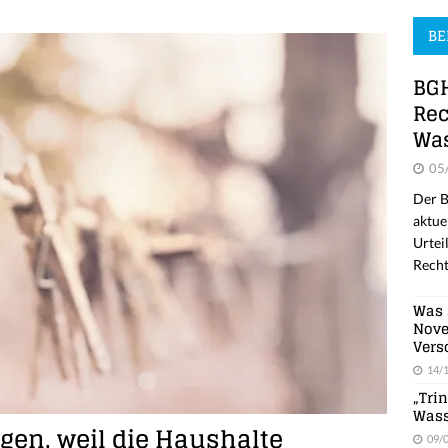
BE
BGH
Rec
Was
05
Der B
aktue
Urtei
Recht
Was 
Nove
Vers
14/
„Tri
Wass
gen, weil die Haushalte
09/