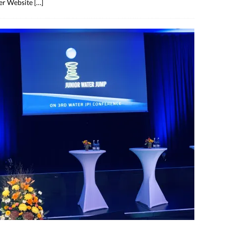
ner Website
[…]