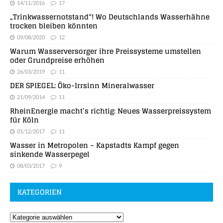
14/11/2016
17
„Trinkwassernotstand“! Wo Deutschlands Wasserhähne
trocken bleiben könnten
09/08/2020
12
Warum Wasserversorger ihre Preissysteme umstellen
oder Grundpreise erhöhen
26/03/2019
11
DER SPIEGEL: Öko-Irrsinn Mineralwasser
21/09/2014
11
RheinEnergie macht’s richtig: Neues Wasserpreissystem
für Köln
01/12/2017
11
Wasser in Metropolen – Kapstadts Kampf gegen
sinkende Wasserpegel
08/03/2017
9
KATEGORIEN