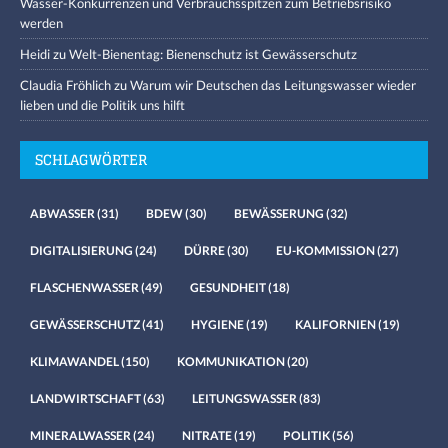
Wasser-Konkurrenzen und Verbrauchsspitzen zum Betriebsrisiko
werden
Heidi
zu
Welt-Bienentag: Bienenschutz ist Gewässerschutz
Claudia Fröhlich
zu
Warum wir Deutschen das Leitungswasser wieder
lieben und die Politik uns hilft
SCHLAGWÖRTER
ABWASSER
(31)
BDEW
(30)
BEWÄSSERUNG
(32)
DIGITALISIERUNG
(24)
DÜRRE
(30)
EU-KOMMISSION
(27)
FLASCHENWASSER
(49)
GESUNDHEIT
(18)
GEWÄSSERSCHUTZ
(41)
HYGIENE
(19)
KALIFORNIEN
(19)
KLIMAWANDEL
(150)
KOMMUNIKATION
(20)
LANDWIRTSCHAFT
(63)
LEITUNGSWASSER
(83)
MINERALWASSER
(24)
NITRATE
(19)
POLITIK
(56)