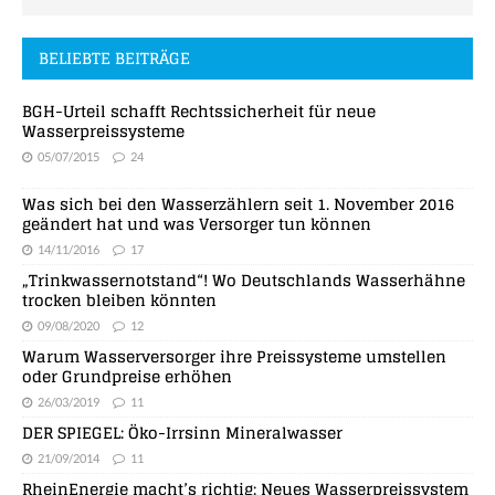
BELIEBTE BEITRÄGE
BGH-Urteil schafft Rechtssicherheit für neue
Wasserpreissysteme
05/07/2015
24
Was sich bei den Wasserzählern seit 1. November 2016
geändert hat und was Versorger tun können
14/11/2016
17
„Trinkwassernotstand“! Wo Deutschlands Wasserhähne
trocken bleiben könnten
09/08/2020
12
Warum Wasserversorger ihre Preissysteme umstellen
oder Grundpreise erhöhen
26/03/2019
11
DER SPIEGEL: Öko-Irrsinn Mineralwasser
21/09/2014
11
RheinEnergie macht’s richtig: Neues Wasserpreissystem