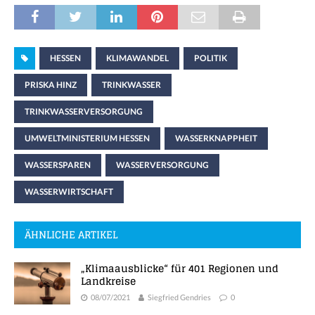
HESSEN
KLIMAWANDEL
POLITIK
PRISKA HINZ
TRINKWASSER
TRINKWASSERVERSORGUNG
UMWELTMINISTERIUM HESSEN
WASSERKNAPPHEIT
WASSERSPAREN
WASSERVERSORGUNG
WASSERWIRTSCHAFT
ÄHNLICHE ARTIKEL
„Klimaausblicke“ für 401 Regionen und
Landkreise
08/07/2021
Siegfried Gendries
0