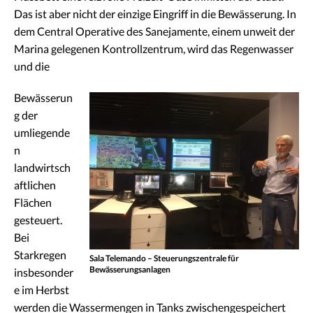
Das ist aber nicht der einzige Eingriff in die Bewässerung. In
dem Central Operative des Sanejamente, einem unweit der
Marina gelegenen Kontrollzentrum, wird das Regenwasser
und die
Bewässerun
g der
umliegende
n
landwirtsch
aftlichen
Flächen
gesteuert.
Bei
Starkregen
Sala Telemando – Steuerungszentrale für
Bewässerungsanlagen
insbesonder
e im Herbst
werden die Wassermengen in Tanks zwischengespeichert