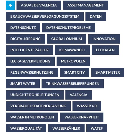
AGUAS DE VALENCIA
ASSETMANAGEMENT
BRAUCHWASSERVERSORGUNGSSYSTEM
DATEN
DATENSCHUTZ
DATENSCHUTZPROBLEME
DIGITALISIERUNG
GLOBAL OMNIUM
INNOVATION
INTELLIGENTE ZÄHLER
KLIMAWANDEL
LECKAGEN
LECKAGEVERMEIDUNG
METROPOLEN
REGENWASSERNUTZUNG
SMART CITY
SMART METER
SMART WATER
TRINKWASSERBELIEFERUNGEN
UNDICHTE ROHRLEITUNGEN
VALENCIA
VERBRAUCHSDATENERFASSUNG
WASSER 4.0
WASSER IN METROPOLEN
WASSERKNAPPHEIT
WASSERQUALITÄT
WASSERZÄHLER
WATEF