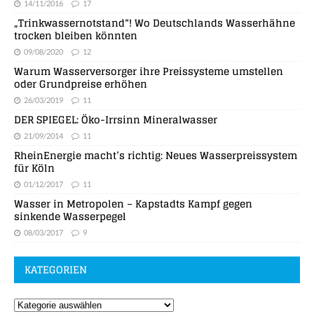
14/11/2016
17
„Trinkwassernotstand“! Wo Deutschlands Wasserhähne
trocken bleiben könnten
09/08/2020
12
Warum Wasserversorger ihre Preissysteme umstellen
oder Grundpreise erhöhen
26/03/2019
11
DER SPIEGEL: Öko-Irrsinn Mineralwasser
21/09/2014
11
RheinEnergie macht’s richtig: Neues Wasserpreissystem
für Köln
01/12/2017
11
Wasser in Metropolen – Kapstadts Kampf gegen
sinkende Wasserpegel
08/03/2017
9
KATEGORIEN