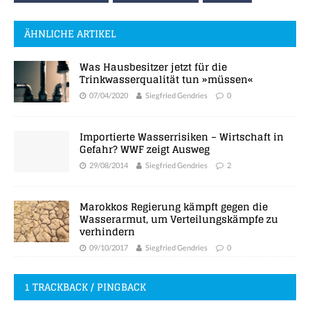
ÄHNLICHE ARTIKEL
Was Hausbesitzer jetzt für die
Trinkwasserqualität tun »müssen«
07/04/2020
Siegfried Gendries
0
Importierte Wasserrisiken – Wirtschaft in
Gefahr? WWF zeigt Ausweg
29/08/2014
Siegfried Gendries
2
Marokkos Regierung kämpft gegen die
Wasserarmut, um Verteilungskämpfe zu
verhindern
09/10/2017
Siegfried Gendries
0
1 TRACKBACK / PINGBACK