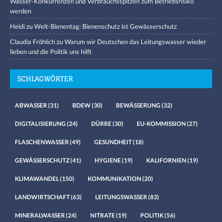
Wasser-Konkurrenzen und Verbrauchsspitzen zum Betriebsrisiko
werden
Heidi
zu
Welt-Bienentag: Bienenschutz ist Gewässerschutz
Claudia Fröhlich
zu
Warum wir Deutschen das Leitungswasser wieder
lieben und die Politik uns hilft
SCHLAGWÖRTER
ABWASSER
(31)
BDEW
(30)
BEWÄSSERUNG
(32)
DIGITALISIERUNG
(24)
DÜRRE
(30)
EU-KOMMISSION
(27)
FLASCHENWASSER
(49)
GESUNDHEIT
(18)
GEWÄSSERSCHUTZ
(41)
HYGIENE
(19)
KALIFORNIEN
(19)
KLIMAWANDEL
(150)
KOMMUNIKATION
(20)
LANDWIRTSCHAFT
(63)
LEITUNGSWASSER
(83)
MINERALWASSER
(24)
NITRATE
(19)
POLITIK
(56)