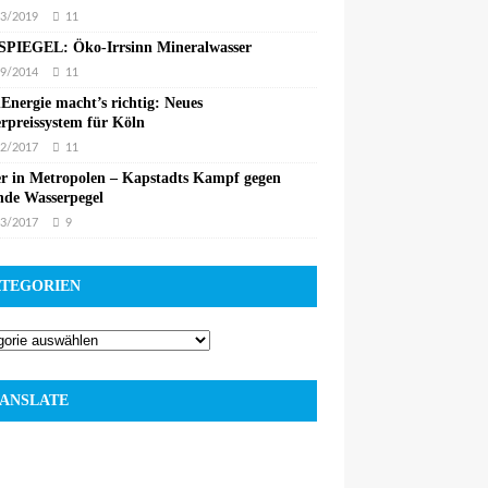
3/2019
11
PIEGEL: Öko-Irrsinn Mineralwasser
9/2014
11
Energie macht’s richtig: Neues
rpreissystem für Köln
2/2017
11
r in Metropolen – Kapstadts Kampf gegen
nde Wasserpegel
3/2017
9
TEGORIEN
ANSLATE