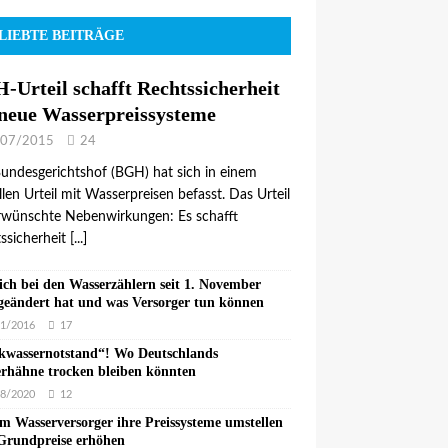
LIEBTE BEITRÄGE
-Urteil schafft Rechtssicherheit
 neue Wasserpreissysteme
/07/2015
24
undesgerichtshof (BGH) hat sich in einem
llen Urteil mit Wasserpreisen befasst. Das Urteil
rwünschte Nebenwirkungen: Es schafft
ssicherheit
[...]
ich bei den Wasserzählern seit 1. November
geändert hat und was Versorger tun können
1/2016
17
kwassernotstand“! Wo Deutschlands
rhähne trocken bleiben könnten
8/2020
12
 Wasserversorger ihre Preissysteme umstellen
Grundpreise erhöhen