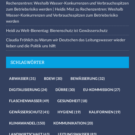
Rechenzentren: Weshalb Wasser-Konkurrenzen und Verbrauchsspitzen
zum Betriebsrisiko werden | Heidis Mist
zu
Rechenzentren: Weshalb
Wasser-Konkurrenzen und Verbrauchsspitzen zum Betriebsrisiko
werden
Heidi
zu
Welt-Bienentag: Bienenschutz ist Gewässerschutz
Claudia Fröhlich
zu
Warum wir Deutschen das Leitungswasser wieder
lieben und die Politik uns hilft
SCHLAGWÖRTER
ABWASSER
(31)
BDEW
(30)
BEWÄSSERUNG
(32)
DIGITALISIERUNG
(24)
DÜRRE
(30)
EU-KOMMISSION
(27)
FLASCHENWASSER
(49)
GESUNDHEIT
(18)
GEWÄSSERSCHUTZ
(41)
HYGIENE
(19)
KALIFORNIEN
(19)
KLIMAWANDEL
(150)
KOMMUNIKATION
(20)
LANDWIRTSCHAFT
(63)
LEITUNGSWASSER
(83)