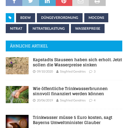
BDEW
DÜNGEVERORDNUNG
MOCONS
NITRAT
NITRATBELASTUNG
WASSERPREISE
ÄHNLICHE ARTIKEL
Kapstadts Stauseen haben sich erholt. Jetzt
sollen die Wasserpreise sinken
09/10/2020
Siegfried Gendries
3
Wie öffentliche Trinkwasserbrunnen
sinnvoll finanziert werden können
20/06/2019
Siegfried Gendries
4
Trinkwasser müsse 5 Euro kosten, sagt
Bayerns Umweltminister Glauber