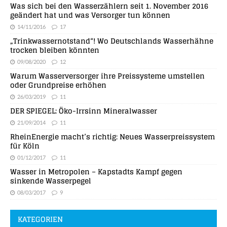
Was sich bei den Wasserzählern seit 1. November 2016
geändert hat und was Versorger tun können
14/11/2016
17
„Trinkwassernotstand“! Wo Deutschlands Wasserhähne
trocken bleiben könnten
09/08/2020
12
Warum Wasserversorger ihre Preissysteme umstellen
oder Grundpreise erhöhen
26/03/2019
11
DER SPIEGEL: Öko-Irrsinn Mineralwasser
21/09/2014
11
RheinEnergie macht’s richtig: Neues Wasserpreissystem
für Köln
01/12/2017
11
Wasser in Metropolen – Kapstadts Kampf gegen
sinkende Wasserpegel
08/03/2017
9
KATEGORIEN