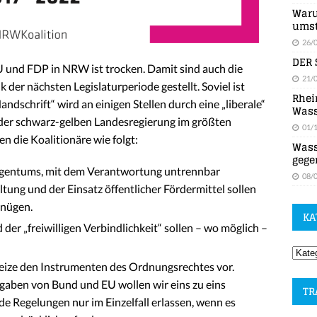
Waru
umst
26/
DER 
U und FDP in NRW ist trocken. Damit sind auch die
21/
der nächsten Legislaturperiode gestellt. Soviel ist
Rhei
Handschrift“ wird an einigen Stellen durch eine „liberale“
Wass
n der schwarz-gelben Landesregierung im größten
01/
 die Koalitionäre wie folgt:
Wass
gege
igentums, mit dem Verantwortung untrennbar
08/
ung und der Einsatz öffentlicher Fördermittel sollen
enügen.
KA
er „freiwilligen Verbindlichkeit“ sollen – wo möglich –
reize den Instrumenten des Ordnungsrechtes vor.
aben von Bund und EU wollen wir eins zu eins
TR
 Regelungen nur im Einzelfall erlassen, wenn es