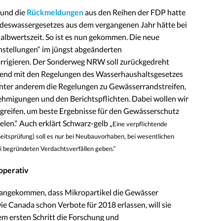
 und die
Rückmeldungen
aus den Reihen der FDP hatte
ndeswassergesetzes aus dem vergangenen Jahr hätte bei
albwertszeit. So ist es nun gekommen. Die neue
nstellungen“ im jüngst abgeänderten
orrigieren. Der Sonderweg NRW soll zurückgedreht
hend mit den Regelungen des Wasserhaushaltsgesetzes
 unter anderem die Regelungen zu Gewässerrandstreifen,
ehmigungen und den Berichtspflichten. Dabei wollen wir
greifen, um beste Ergebnisse für den Gewässerschutz
len.“ Auch erklärt Schwarz-gelb „
Eine verpflichtende
itsprüfung) soll es nur bei Neubauvorhaben, bei wesentlichen
 begründeten Verdachtsverfällen geben.“
ooperativ
g angekommen, dass Mikropartikel die Gewässer
 Canada schon Verbote für 2018 erlassen, will sie
 ersten Schritt die Forschung und