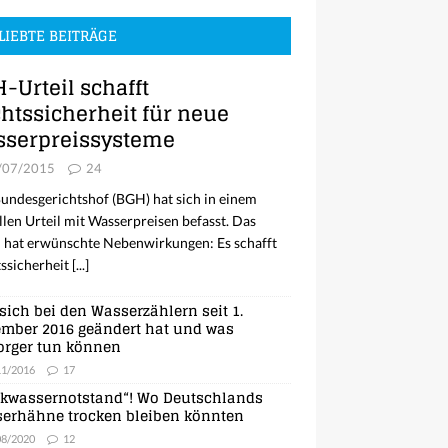
LIEBTE BEITRÄGE
-Urteil schafft
htssicherheit für neue
serpreissysteme
/07/2015
24
undesgerichtshof (BGH) hat sich in einem
llen Urteil mit Wasserpreisen befasst. Das
l hat erwünschte Nebenwirkungen: Es schafft
ssicherheit
[...]
sich bei den Wasserzählern seit 1.
mber 2016 geändert hat und was
orger tun können
11/2016
17
nkwassernotstand“! Wo Deutschlands
erhähne trocken bleiben könnten
08/2020
12