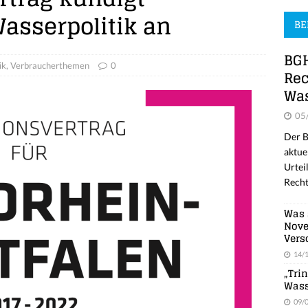
asserpolitik an
BE
BGH
ik
,
Verbraucherthemen
0
Rec
Was
05
Der B
aktue
Urtei
Recht
Was 
Nove
Vers
14/
„Tri
Wass
09/