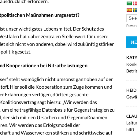
ausdrücklich erfordern.
ltpolitischen Maßnahmen umgesetzt?
Power
ist unser wichtigstes Lebensmittel. Der Schutz des
stfalen hat daher zentralen Stellenwert für unsere
NE
t sich nicht von anderen, dabei wird zukünftig stärker
olitik gesetzt.
KATY
Konku
nd Kooperationen bei Nitratbelastungen
Betri
er“ steht womöglich nicht umsonst ganz oben auf der
stoff. Hier soll die Kooperation zum Zuge kommen und
HEID
ber Erfahrungen verfügen, dürften gesuchte
Gewä
Koalitionsvertrag sagt hierzu: „Wir werden das
 um eine tragfähige Datenbasis für Gegenstrategien zu
CLAU
nd, der sich mit den Ursachen und Gegenmaßnahmen
Leitu
ieren. Wir werden das Erfolgsmodell der
hilft
haft und Wasserwerken stärken und schrittweise auf