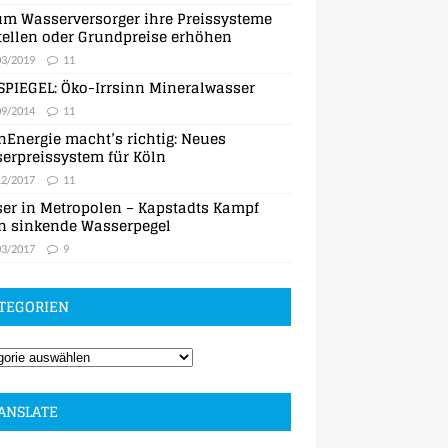
m Wasserversorger ihre Preissysteme
ellen oder Grundpreise erhöhen
03/2019
11
SPIEGEL: Öko-Irrsinn Mineralwasser
09/2014
11
nEnergie macht’s richtig: Neues
erpreissystem für Köln
12/2017
11
er in Metropolen – Kapstadts Kampf
n sinkende Wasserpegel
03/2017
9
TEGORIEN
ANSLATE