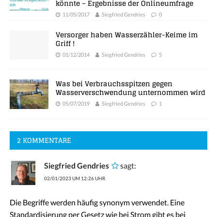
könnte – Ergebnisse der Onlineumfrage
11/05/2017
Siegfried Gendries
0
Versorger haben Wasserzähler-Keime im
Griff !
01/12/2014
Siegfried Gendries
5
Was bei Verbrauchsspitzen gegen
Wasserverschwendung unternommen wird
05/07/2019
Siegfried Gendries
1
2 KOMMENTARE
Siegfried Gendries
sagt:
02/01/2023 UM 12:26 UHR
Die Begriffe werden häufig synonym verwendet. Eine
Standardisierung per Gesetz wie bei Strom gibt es bei