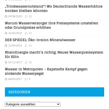
„Trinkwassernotstand“! Wo Deutschlands Wasserhähne
trocken bleiben könnten
09/08/2020
12
Warum Wasserversorger ihre Preissysteme umstellen
oder Grundpreise erhöhen
26/03/2019
11
DER SPIEGEL: Öko-Irrsinn Mineralwasser
21/09/2014
11
RheinEnergie macht’s richtig: Neues Wasserpreissystem
für Köln
01/12/2017
11
Wasser in Metropolen – Kapstadts Kampf gegen
sinkende Wasserpegel
08/03/2017
9
KATEGORIEN