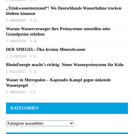
„Trinkwassernotstand“! Wo Deutschlands Wasserhähne trocken
bleiben könnten
09/08/2020
12
Warum Wasserversorger ihre Preissysteme umstellen oder
Grundpreise erhöhen
26/03/2019
11
DER SPIEGEL: Öko-Irrsinn Mineralwasser
21/09/2014
11
RheinEnergie macht’s richtig: Neues Wasserpreissystem für Köln
01/12/2017
11
Wasser in Metropolen – Kapstadts Kampf gegen sinkende
Wasserpegel
08/03/2017
9
KATEGORIEN