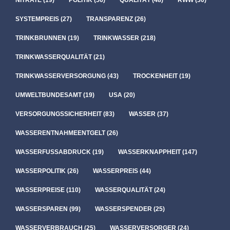
NITRATE
(19)
POLITIK
(56)
QUALITÄT
(48)
RWW
(30)
SYSTEMPREIS
(27)
TRANSPARENZ
(26)
TRINKBRUNNEN
(19)
TRINKWASSER
(218)
TRINKWASSERQUALITÄT
(21)
TRINKWASSERVERSORGUNG
(43)
TROCKENHEIT
(19)
UMWELTBUNDESAMT
(19)
USA
(20)
VERSORGUNGSSICHERHEIT
(83)
WASSER
(37)
WASSERENTNAHMEENTGELT
(26)
WASSERFUSSABDRUCK
(19)
WASSERKNAPPHEIT
(147)
WASSERPOLITIK
(26)
WASSERPREIS
(44)
WASSERPREISE
(110)
WASSERQUALITÄT
(24)
WASSERSPAREN
(99)
WASSERSPENDER
(25)
WASSERVERBRAUCH
(25)
WASSERVERSORGER
(24)