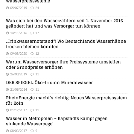
Wasserpreissysteme
05/07/2015
24
Was sich bei den Wasserzählern seit 1. November 2016
geändert hat und was Versorger tun können
14/11/2016
17
„Trinkwassernotstand“! Wo Deutschlands Wasserhähne
trocken bleiben könnten
09/08/2020
12
Warum Wasserversorger ihre Preissysteme umstellen
oder Grundpreise erhöhen
26/03/2019
11
DER SPIEGEL: Öko-Irrsinn Mineralwasser
21/09/2014
11
RheinEnergie macht’s richtig: Neues Wasserpreissystem
für Köln
01/12/2017
11
Wasser in Metropolen – Kapstadts Kampf gegen
sinkende Wasserpegel
08/03/2017
9