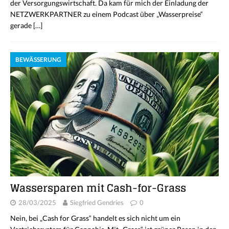
der Versorgungswirtschaft. Da kam für mich der Einladung der
NETZWERKPARTNER zu einem Podcast über „Wasserpreise“
gerade
[…]
BEWÄSSERUNG
Wassersparen mit Cash-for-Grass
28/03/2025
Siegfried Gendries
0
Nein, bei „Cash for Grass“ handelt es sich nicht um ein