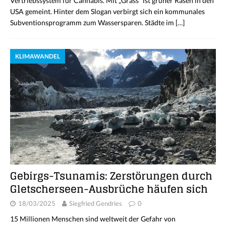
Vertriebssystem für Cannabis. Mit „Grass“ ist grüner Rasen in den
USA gemeint. Hinter dem Slogan verbirgt sich ein kommunales
Subventionsprogramm zum Wassersparen. Städte im
[…]
KLIMAWANDEL
Gebirgs-Tsunamis: Zerstörungen durch
Gletscherseen-Ausbrüche häufen sich
18/03/2025
Siegfried Gendries
0
15 Millionen Menschen sind weltweit der Gefahr von