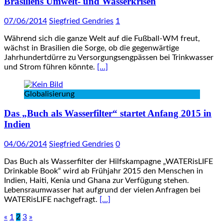
Brasiliens Umwelt- und Wasserkrisen
07/06/2014
Siegfried Gendries
1
Während sich die ganze Welt auf die Fußball-WM freut,
wächst in Brasilien die Sorge, ob die gegenwärtige
Jahrhundertdürre zu Versorgungsengpässen bei Trinkwasser
und Strom führen könnte.
[…]
Globalisierung
Das „Buch als Wasserfilter“ startet Anfang 2015 in
Indien
04/06/2014
Siegfried Gendries
0
Das Buch als Wasserfilter der Hilfskampagne „WATERisLIFE
Drinkable Book“ wird ab Frühjahr 2015 den Menschen in
Indien, Haiti, Kenia und Ghana zur Verfügung stehen.
Lebensraumwasser hat aufgrund der vielen Anfragen bei
WATERisLIFE nachgefragt.
[…]
Seitennummerierung
«
1
2
3
»