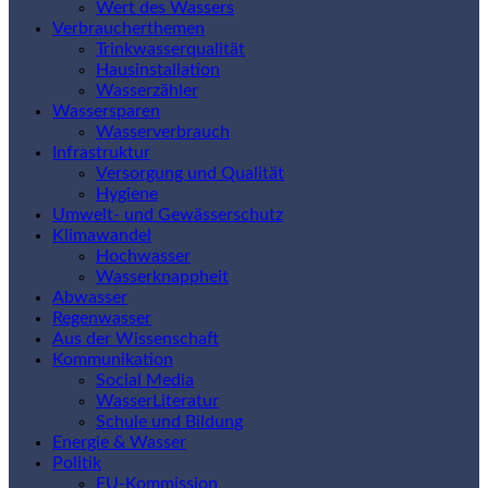
Wert des Wassers
Verbraucherthemen
Trinkwasserqualität
Hausinstallation
Wasserzähler
Wassersparen
Wasserverbrauch
Infrastruktur
Versorgung und Qualität
Hygiene
Umwelt- und Gewässerschutz
Klimawandel
Hochwasser
Wasserknappheit
Abwasser
Regenwasser
Aus der Wissenschaft
Kommunikation
Social Media
WasserLiteratur
Schule und Bildung
Energie & Wasser
Politik
EU-Kommission