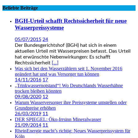
der
Beliebte Beiträge
Beiträge
BGH-Urteil schafft Rechtssicherheit für neue
Wasserpreissysteme
05/07/2015
24
Der Bundesgerichtshof (BGH) hat sich in einem
aktuellen Urteil mit Wasserpreisen befasst. Das Urteil
hat erwünschte Nebenwirkungen: Es schafft
Rechtssicherheit
[...]
Was sich bei den Wasserzählern seit 1. November 2016
geändert hat und was Versorger tun können
14/11/2016
17
„Trinkwassernotstand“! Wo Deutschlands Wasserhähne
trocken bleiben könnten
09/08/2020
12
Warum Wasserversorger ihre Preissysteme umstellen oder
Grundpreise erhöhen
26/03/2019
11
DER SPIEGEL: Öko-Irrsinn Mineralwasser
21/09/2014
11
RheinEnergie macht’s richtig: Neues Wasserpreissystem für
Köln