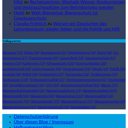
Mist
zu
Rechenzentren: Weshalb Wasser-Konkurrenzen
und Verbrauchsspitzen zum Betriebsrisiko werden
Heidi
zu
Welt-Bienentag: Bienenschutz ist
Gewässerschutz
Claudia Fröhlich
zu
Warum wir Deutschen das
Leitungswasser wieder lieben und die Politik uns hilft
Schlagwörter
Abwasser
(31)
Bdew
(30)
Bewässerung
(32)
Digitalisierung
(24)
Dürre
(30)
EU-
Kommission
(27)
Flaschenwasser
(49)
Gesundheit
(18)
Gewässerschutz
(41)
Hygiene
(19)
Kalifornien
(19)
Klimawandel
(150)
Kommunikation
(20)
Landwirtschaft
(63)
Leitungswasser
(83)
Mineralwasser
(24)
Nitrate
(19)
Politik
(56)
Qualität
(48)
RWW
(30)
Systempreis
(27)
Transparenz
(26)
Trinkbrunnen
(19)
Trinkwasser
(218)
Trinkwasserqualität
(21)
Trinkwasserversorgung
(43)
Trockenheit
(19)
Umweltbundesamt
(19)
USA
(20)
Versorgungssicherheit
(83)
Wasser
(37)
Wasserentnahmeentgelt
(26)
Wasserfussabdruck
(19)
Wasserknappheit
(147)
Wasserpolitik
(26)
Wasserpreis
(44)
Wasserpreise
(110)
Wasserqualität
(24)
Wassersparen
(99)
Wasserspender
(25)
Wasserverbrauch
(25)
Wasserversorger
(24)
Wasserversorgung
(63)
Wasserwirtschaft
(30)
Wasserzähler
(21)
Datenschutzerklärung
Über diesen Blog / Impressum
Haftungsausschluss