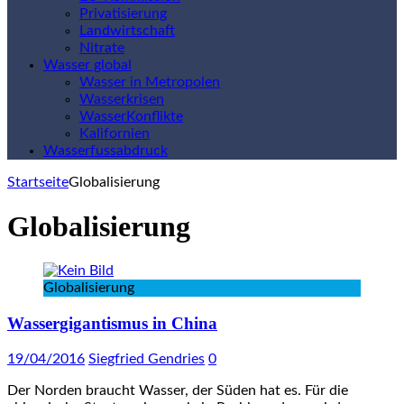
Privatisierung
Landwirtschaft
Nitrate
Wasser global
Wasser in Metropolen
Wasserkrisen
WasserKonflikte
Kalifornien
Wasserfussabdruck
Startseite
Globalisierung
Globalisierung
Globalisierung
Wassergigantismus in China
19/04/2016
Siegfried Gendries
0
Der Norden braucht Wasser, der Süden hat es. Für die