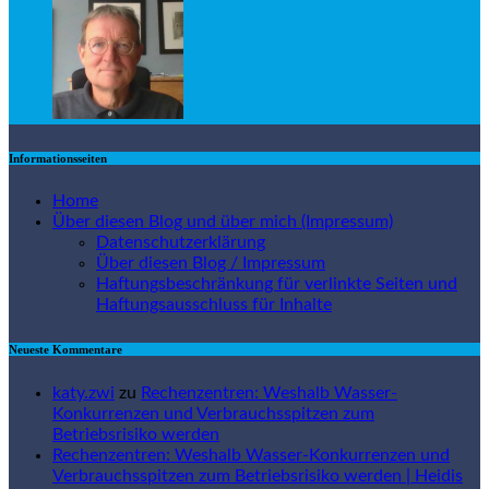
Informationsseiten
Home
Über diesen Blog und über mich (Impressum)
Datenschutzerklärung
Über diesen Blog / Impressum
Haftungsbeschränkung für verlinkte Seiten und
Haftungsausschluss für Inhalte
Neueste Kommentare
katy.zwi
zu
Rechenzentren: Weshalb Wasser-
Konkurrenzen und Verbrauchsspitzen zum
Betriebsrisiko werden
Rechenzentren: Weshalb Wasser-Konkurrenzen und
Verbrauchsspitzen zum Betriebsrisiko werden | Heidis