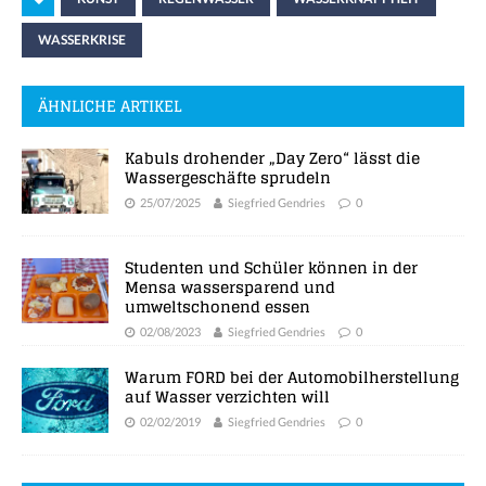
WASSERKRISE
ÄHNLICHE ARTIKEL
Kabuls drohender „Day Zero“ lässt die
Wassergeschäfte sprudeln
25/07/2025
Siegfried Gendries
0
Studenten und Schüler können in der
Mensa wassersparend und
umweltschonend essen
02/08/2023
Siegfried Gendries
0
Warum FORD bei der Automobilherstellung
auf Wasser verzichten will
02/02/2019
Siegfried Gendries
0