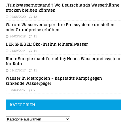
„Trinkwassernotstand“! Wo Deutschlands Wasserhähne
trocken bleiben könnten
09/08/2020
12
Warum Wasserversorger ihre Preissysteme umstellen
oder Grundpreise erhöhen
26/03/2019
11
DER SPIEGEL: Öko-Irrsinn Mineralwasser
21/09/2014
11
RheinEnergie macht’s richtig: Neues Wasserpreissystem
für Köln
01/12/2017
11
Wasser in Metropolen – Kapstadts Kampf gegen
sinkende Wasserpegel
08/03/2017
9
KATEGORIEN