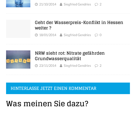
21/10/2014
Siegfried Gendries
2
Geht der Wasserpreis-Konflikt in Hessen
weiter ?
18/01/2014
Siegfried Gendries
0
NRW sieht rot: Nitrate gefährden
Grundwasserqualität
23/11/2014
Siegfried Gendries
2
HINTERLASSE JETZT EINEN KOMMENTAR
Was meinen Sie dazu?