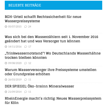
BELIEBTE BEITRÄGE
BGH-Urteil schafft Rechtssicherheit für neue
Wasserpreissysteme
05/07/2015
24
Was sich bei den Wasserzählern seit 1. November 2016
geändert hat und was Versorger tun können
14/11/2016
17
„Trinkwassernotstand“! Wo Deutschlands Wasserhähne
trocken bleiben könnten
09/08/2020
12
Warum Wasserversorger ihre Preissysteme umstellen
oder Grundpreise erhöhen
26/03/2019
11
DER SPIEGEL: Öko-Irrsinn Mineralwasser
21/09/2014
11
RheinEnergie macht’s richtig: Neues Wasserpreissystem
für Köln