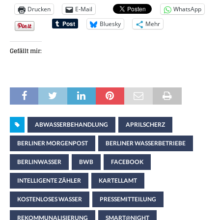
Drucken
E-Mail
WhatsApp
Bluesky
Mehr
Gefällt mir:
ABWASSERBEHANDLUNG
APRILSCHERZ
BERLINER MORGENPOST
BERLINER WASSERBETRIEBE
BERLINWASSER
BWB
FACEBOOK
INTELLIGENTE ZÄHLER
KARTELLAMT
KOSTENLOSES WASSER
PRESSEMITTEILUNG
REKOMMUNALISIERUNG
SMART@NIGHT