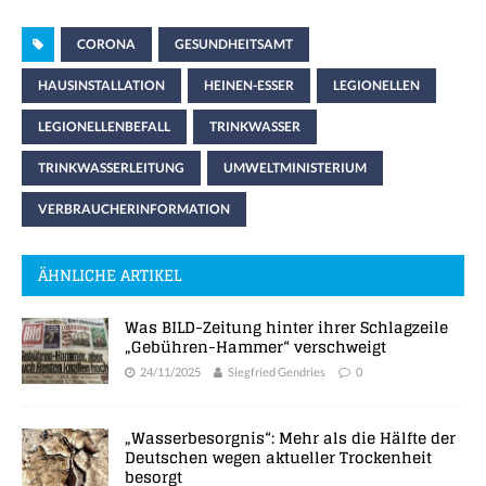
CORONA
GESUNDHEITSAMT
HAUSINSTALLATION
HEINEN-ESSER
LEGIONELLEN
LEGIONELLENBEFALL
TRINKWASSER
TRINKWASSERLEITUNG
UMWELTMINISTERIUM
VERBRAUCHERINFORMATION
ÄHNLICHE ARTIKEL
Was BILD-Zeitung hinter ihrer Schlagzeile
„Gebühren-Hammer“ verschweigt
24/11/2025
Siegfried Gendries
0
„Wasserbesorgnis“: Mehr als die Hälfte der
Deutschen wegen aktueller Trockenheit
besorgt