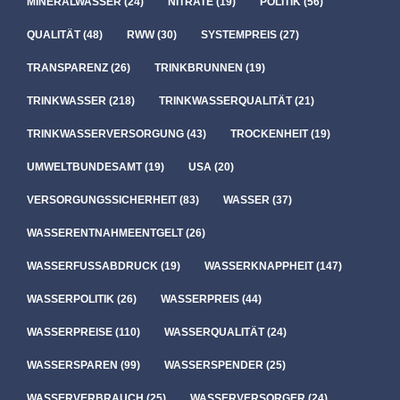
MINERALWASSER
(24)
NITRATE
(19)
POLITIK
(56)
QUALITÄT
(48)
RWW
(30)
SYSTEMPREIS
(27)
TRANSPARENZ
(26)
TRINKBRUNNEN
(19)
TRINKWASSER
(218)
TRINKWASSERQUALITÄT
(21)
TRINKWASSERVERSORGUNG
(43)
TROCKENHEIT
(19)
UMWELTBUNDESAMT
(19)
USA
(20)
VERSORGUNGSSICHERHEIT
(83)
WASSER
(37)
WASSERENTNAHMEENTGELT
(26)
WASSERFUSSABDRUCK
(19)
WASSERKNAPPHEIT
(147)
WASSERPOLITIK
(26)
WASSERPREIS
(44)
WASSERPREISE
(110)
WASSERQUALITÄT
(24)
WASSERSPAREN
(99)
WASSERSPENDER
(25)
WASSERVERBRAUCH
(25)
WASSERVERSORGER
(24)