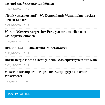
hat und was Versorger tun können
14/11/2016
17
„Trinkwassernotstand“! Wo Deutschlands Wasserhähne trocken
bleiben könnten
09/08/2020
12
Warum Wasserversorger ihre Preissysteme umstellen oder
Grundpreise erhöhen
26/03/2019
11
DER SPIEGEL: Öko-Irrsinn Mineralwasser
21/09/2014
11
RheinEnergie macht’s richtig: Neues Wasserpreissystem für Köln
01/12/2017
11
Wasser in Metropolen – Kapstadts Kampf gegen sinkende
Wasserpegel
08/03/2017
9
KATEGORIEN