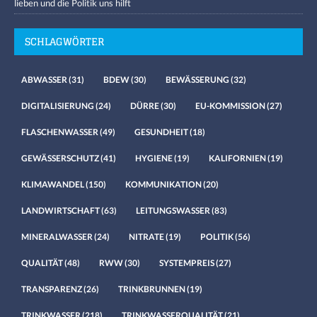
lieben und die Politik uns hilft
SCHLAGWÖRTER
ABWASSER
(31)
BDEW
(30)
BEWÄSSERUNG
(32)
DIGITALISIERUNG
(24)
DÜRRE
(30)
EU-KOMMISSION
(27)
FLASCHENWASSER
(49)
GESUNDHEIT
(18)
GEWÄSSERSCHUTZ
(41)
HYGIENE
(19)
KALIFORNIEN
(19)
KLIMAWANDEL
(150)
KOMMUNIKATION
(20)
LANDWIRTSCHAFT
(63)
LEITUNGSWASSER
(83)
MINERALWASSER
(24)
NITRATE
(19)
POLITIK
(56)
QUALITÄT
(48)
RWW
(30)
SYSTEMPREIS
(27)
TRANSPARENZ
(26)
TRINKBRUNNEN
(19)
TRINKWASSER
(218)
TRINKWASSERQUALITÄT
(21)