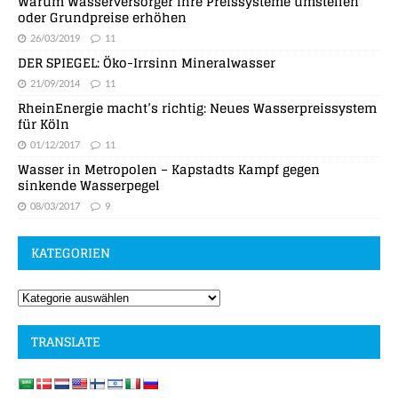
Warum Wasserversorger ihre Preissysteme umstellen
oder Grundpreise erhöhen
26/03/2019
11
DER SPIEGEL: Öko-Irrsinn Mineralwasser
21/09/2014
11
RheinEnergie macht’s richtig: Neues Wasserpreissystem
für Köln
01/12/2017
11
Wasser in Metropolen – Kapstadts Kampf gegen
sinkende Wasserpegel
08/03/2017
9
KATEGORIEN
TRANSLATE