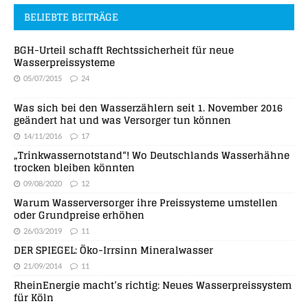
BELIEBTE BEITRÄGE
BGH-Urteil schafft Rechtssicherheit für neue
Wasserpreissysteme
05/07/2015
24
Was sich bei den Wasserzählern seit 1. November 2016
geändert hat und was Versorger tun können
14/11/2016
17
„Trinkwassernotstand“! Wo Deutschlands Wasserhähne
trocken bleiben könnten
09/08/2020
12
Warum Wasserversorger ihre Preissysteme umstellen
oder Grundpreise erhöhen
26/03/2019
11
DER SPIEGEL: Öko-Irrsinn Mineralwasser
21/09/2014
11
RheinEnergie macht’s richtig: Neues Wasserpreissystem
für Köln