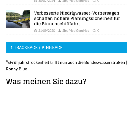
30/07/2024
Siegfried Gendries
0
Verbesserte Niedrigwasser-Vorhersagen
schaffen höhere Planungssicherheit für
die Binnenschifffahrt
21/09/2020
Siegfried Gendries
0
1 TRACKBACK / PINGBACK
Frühjahrstrockenheit trifft nun auch die Bundeswasserstraßen |
Ronny Blue
Was meinen Sie dazu?