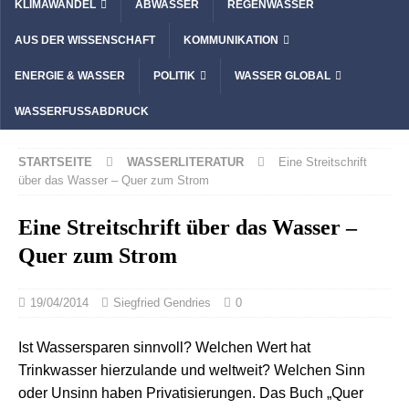
KLIMAWANDEL
ABWASSER
REGENWASSER
AUS DER WISSENSCHAFT
KOMMUNIKATION
ENERGIE & WASSER
POLITIK
WASSER GLOBAL
WASSERFUSSABDRUCK
STARTSEITE
WASSERLITERATUR
Eine Streitschrift
über das Wasser – Quer zum Strom
Eine Streitschrift über das Wasser –
Quer zum Strom
19/04/2014
Siegfried Gendries
0
Ist Wassersparen sinnvoll? Welchen Wert hat
Trinkwasser hierzulande und weltweit? Welchen Sinn
oder Unsinn haben Privatisierungen. Das Buch „Quer