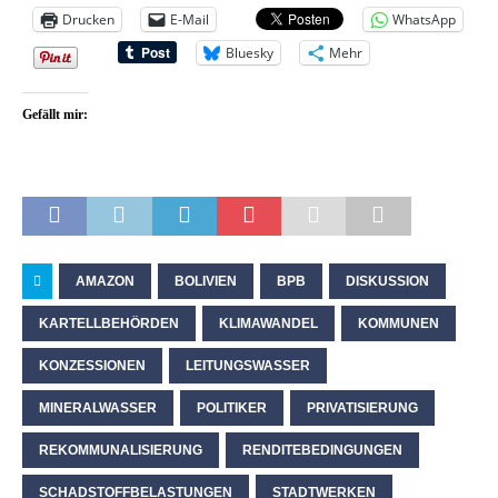
Drucken
E-Mail
WhatsApp
Bluesky
Mehr
Gefällt mir:
AMAZON
BOLIVIEN
BPB
DISKUSSION
KARTELLBEHÖRDEN
KLIMAWANDEL
KOMMUNEN
KONZESSIONEN
LEITUNGSWASSER
MINERALWASSER
POLITIKER
PRIVATISIERUNG
REKOMMUNALISIERUNG
RENDITEBEDINGUNGEN
SCHADSTOFFBELASTUNGEN
STADTWERKEN