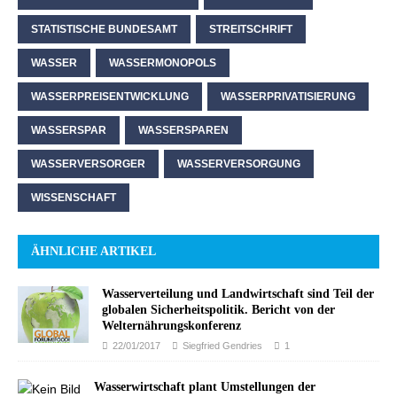
STATISTISCHE BUNDESAMT
STREITSCHRIFT
WASSER
WASSERMONOPOLS
WASSERPREISENTWICKLUNG
WASSERPRIVATISIERUNG
WASSERSPAR
WASSERSPAREN
WASSERVERSORGER
WASSERVERSORGUNG
WISSENSCHAFT
ÄHNLICHE ARTIKEL
Wasserverteilung und Landwirtschaft sind Teil der
globalen Sicherheitspolitik. Bericht von der
Welternährungskonferenz
22/01/2017
Siegfried Gendries
1
Wasserwirtschaft plant Umstellungen der