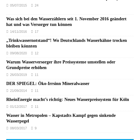
05/07/2015
24
Was sich bei den Wasserzählern seit 1. November 2016 geändert
hat und was Versorger tun können
14/11/2016
17
„Trinkwassernotstand“! Wo Deutschlands Wasserhähne trocken
bleiben könnten
09/08/2020
12
Warum Wasserversorger ihre Preissysteme umstellen oder
Grundpreise erhöhen
26/03/2019
11
DER SPIEGEL: Öko-Irrsinn Mineralwasser
21/09/2014
11
RheinEnergie macht’s richtig: Neues Wasserpreissystem für Köln
01/12/2017
11
Wasser in Metropolen – Kapstadts Kampf gegen sinkende
Wasserpegel
08/03/2017
9