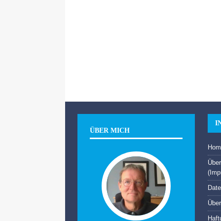
I
ÜBER MICH
Hom
Über
(Imp
Date
Über
Haft