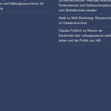
zu
Rechenzentren: Weshalb Wasser
en und Haftungsausschluss für
Konkurrenzen und Verbrauchsspitze
lte
zum Betriebsrisiko werden
Heidi
zu
Welt-Bienentag: Bienensch
ist Gewässerschutz
Claudia Fröhlich
zu
Warum wir
Deutschen das Leitungswasser wied
lieben und die Politik uns hilft