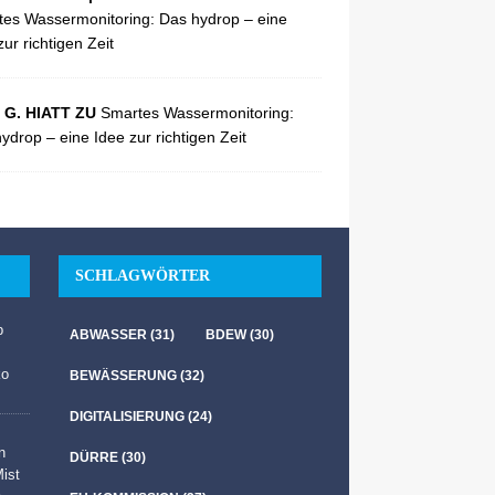
es Wassermonitoring: Das hydrop – eine
zur richtigen Zeit
 G. HIATT ZU
Smartes Wassermonitoring:
ydrop – eine Idee zur richtigen Zeit
SCHLAGWÖRTER
b
ABWASSER
(31)
BDEW
(30)
ko
BEWÄSSERUNG
(32)
DIGITALISIERUNG
(24)
n
DÜRRE
(30)
Mist