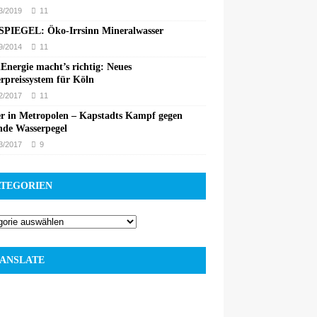
3/2019
11
PIEGEL: Öko-Irrsinn Mineralwasser
9/2014
11
Energie macht’s richtig: Neues
rpreissystem für Köln
2/2017
11
r in Metropolen – Kapstadts Kampf gegen
nde Wasserpegel
3/2017
9
TEGORIEN
ANSLATE