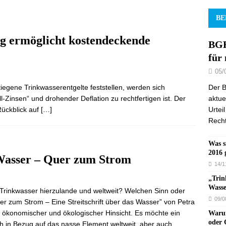
BE
g ermöglicht kostendeckende
BGH
für
05/
Der B
iegene Trinkwasserentgelte feststellen, werden sich
aktue
-Zinsen“ und drohender Deflation zu rechtfertigen ist. Der
Urtei
Rückblick auf
[…]
Recht
Was s
2016 
s Wasser – Quer zum Strom
14/1
„Trin
Wasse
 Trinkwasser hierzulande und weltweit? Welchen Sinn oder
09/0
r zum Strom – Eine Streitschrift über das Wasser” von Petra
 ökonomischer und ökologischer Hinsicht. Es möchte ein
Warum
oder 
h in Bezug auf das nasse Element weltweit, aber auch