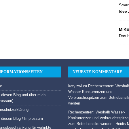
Smart
Idee 
MIKE
Das h
NFORMATIONSSEITEN
NEUESTE KOMMENTARE
e
katy.zwi
zu
Rechenzentren: Weshal
Wasser-Konkurrenzen und
 diesen Blog und über mich
Verbrauchsspitzen zum Betriebsrisi
ressum)
werden
nschutzerklärung
Rechenzentren: Weshalb Wasser-
Konkurrenzen und Verbrauchsspitze
 diesen Blog / Impressum
zum Betriebsrisiko werden | Heidis 
ungsbeschränkung für verlinkte