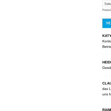
Power
NE
KATY
Konk
Betri
HEID
Gewä
CLAU
das L
uns hi
RAIM