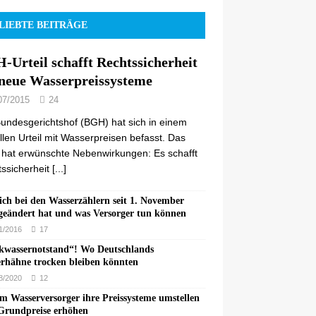
LIEBTE BEITRÄGE
-Urteil schafft Rechtssicherheit
 neue Wasserpreissysteme
07/2015
24
undesgerichtshof (BGH) hat sich in einem
llen Urteil mit Wasserpreisen befasst. Das
l hat erwünschte Nebenwirkungen: Es schafft
ssicherheit
[...]
ich bei den Wasserzählern seit 1. November
geändert hat und was Versorger tun können
1/2016
17
kwassernotstand“! Wo Deutschlands
rhähne trocken bleiben könnten
8/2020
12
 Wasserversorger ihre Preissysteme umstellen
Grundpreise erhöhen