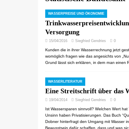
WASSERPREISE UND ÖKONOMIE
Trinkwasserpreisentwicklun
Versorgung
15/04/2016
Siegfried Gendries
0
Kunden die in ihrer Wasserrechnung jetzt gest
womöglich fragen wie das angesichts von „Null
Grund lässt sich erklären, in dem man einen 
WASSERLITERATUR
Eine Streitschrift über da
19/04/2014
Siegfried Gendries
0
Ist Wassersparen sinnvoll? Welchen Wert hat
Unsinn haben Privatisierungen. Das Buch “Que
Dobner hinterfragt den Umgang mit Wasser in
Bewusstsein dafür schaffen, dass und was sic