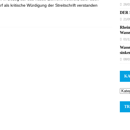
26/0
f als kritische Würdigung der Streitschrift verstanden
DER S
21/0
Rhein
Wasse
01/1
Wasse
sinke
08/0
KA
TR