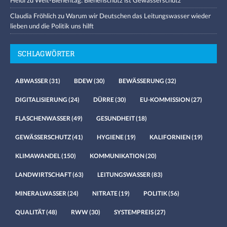
Heidi
zu
Welt-Bienentag: Bienenschutz ist Gewässerschutz
Claudia Fröhlich
zu
Warum wir Deutschen das Leitungswasser wieder
lieben und die Politik uns hilft
SCHLAGWÖRTER
ABWASSER
(31)
BDEW
(30)
BEWÄSSERUNG
(32)
DIGITALISIERUNG
(24)
DÜRRE
(30)
EU-KOMMISSION
(27)
FLASCHENWASSER
(49)
GESUNDHEIT
(18)
GEWÄSSERSCHUTZ
(41)
HYGIENE
(19)
KALIFORNIEN
(19)
KLIMAWANDEL
(150)
KOMMUNIKATION
(20)
LANDWIRTSCHAFT
(63)
LEITUNGSWASSER
(83)
MINERALWASSER
(24)
NITRATE
(19)
POLITIK
(56)
QUALITÄT
(48)
RWW
(30)
SYSTEMPREIS
(27)