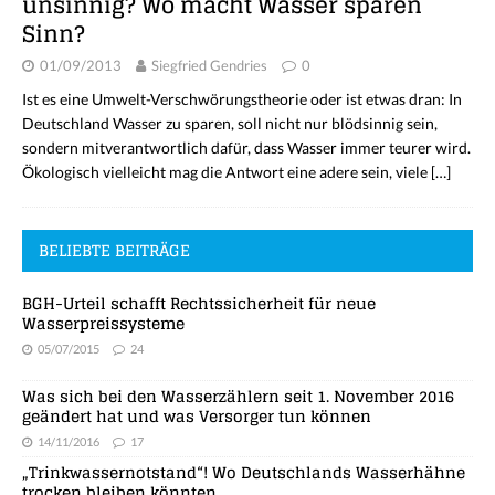
unsinnig? Wo macht Wasser sparen
Sinn?
01/09/2013
Siegfried Gendries
0
Ist es eine Umwelt-Verschwörungstheorie oder ist etwas dran: In
Deutschland Wasser zu sparen, soll nicht nur blödsinnig sein,
sondern mitverantwortlich dafür, dass Wasser immer teurer wird.
Ökologisch vielleicht mag die Antwort eine adere sein, viele
[…]
BELIEBTE BEITRÄGE
BGH-Urteil schafft Rechtssicherheit für neue
Wasserpreissysteme
05/07/2015
24
Was sich bei den Wasserzählern seit 1. November 2016
geändert hat und was Versorger tun können
14/11/2016
17
„Trinkwassernotstand“! Wo Deutschlands Wasserhähne
trocken bleiben könnten