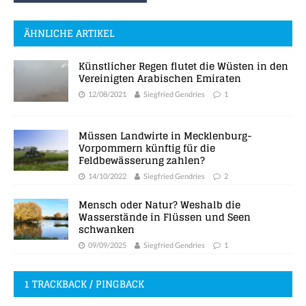
ÄHNLICHE ARTIKEL
Künstlicher Regen flutet die Wüsten in den
Vereinigten Arabischen Emiraten
12/08/2021
Siegfried Gendries
1
Müssen Landwirte in Mecklenburg-
Vorpommern künftig für die
Feldbewässerung zahlen?
14/10/2022
Siegfried Gendries
2
Mensch oder Natur? Weshalb die
Wasserstände in Flüssen und Seen
schwanken
09/09/2025
Siegfried Gendries
1
1 TRACKBACK / PINGBACK