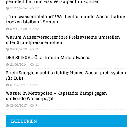
geändert hat und was Versorger tun können
14/11/2016
17
„Trinkwassernotstand“! Wo Deutschlands Wasserhähne
trocken bleiben könnten
09/08/2020
12
Warum Wasserversorger ihre Preissysteme umstellen
oder Grundpreise erhöhen
26/03/2019
11
DER SPIEGEL: Öko-Irrsinn Mineralwasser
21/09/2014
11
RheinEnergie macht’s richtig: Neues Wasserpreissystem
für Köln
01/12/2017
11
Wasser in Metropolen – Kapstadts Kampf gegen
sinkende Wasserpegel
08/03/2017
9
KATEGORIEN