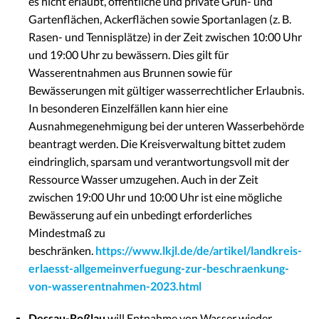
es nicht erlaubt, öffentliche und private Grün- und
Gartenflächen, Ackerflächen sowie Sportanlagen (z. B.
Rasen- und Tennisplätze) in der Zeit zwischen 10:00 Uhr
und 19:00 Uhr zu bewässern. Dies gilt für
Wasserentnahmen aus Brunnen sowie für
Bewässerungen mit gültiger wasserrechtlicher Erlaubnis.
In besonderen Einzelfällen kann hier eine
Ausnahmegenehmigung bei der unteren Wasserbehörde
beantragt werden. Die Kreisverwaltung bittet zudem
eindringlich, sparsam und verantwortungsvoll mit der
Ressource Wasser umzugehen. Auch in der Zeit
zwischen 19:00 Uhr und 10:00 Uhr ist eine mögliche
Bewässerung auf ein unbedingt erforderliches
Mindestmaß zu
beschränken.
https://www.lkjl.de/de/artikel/landkreis-
erlaesst-allgemeinverfuegung-zur-beschraenkung-
von-wasserentnahmen-2023.html
Dessau-Roßlau
will Entnahme von Wasser wieder