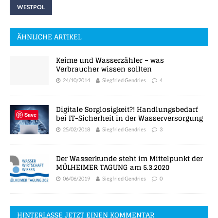
WESTPOL
ÄHNLICHE ARTIKEL
Keime und Wasserzähler – was
Verbraucher wissen sollten
24/10/2014
Siegfried Gendries
4
Digitale Sorglosigkeit?! Handlungsbedarf
Save
bei IT-Sicherheit in der Wasserversorgung
25/02/2018
Siegfried Gendries
3
Der Wasserkunde steht im Mittelpunkt der
MÜLHEIMER TAGUNG am 5.3.2020
06/06/2019
Siegfried Gendries
0
HINTERLASSE JETZT EINEN KOMMENTAR