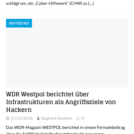
schlägt vor, ein „Cyber-Hilfswerk“ (CHW) zu
[…]
KRITISCHES
WDR Westpol berichtet über
Infrastrukturen als Angriffsziele von
Hackern
27/11/2016
Siegfried Gendries
0
Das WDR-Magazin WESTPOL berichtet in einem Fernsehbeitrag
über die Anfälligkeit kritischer Infrastrukturen gegen