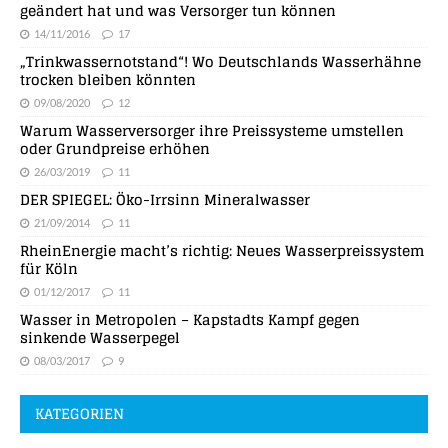
geändert hat und was Versorger tun können
14/11/2016
17
„Trinkwassernotstand“! Wo Deutschlands Wasserhähne
trocken bleiben könnten
09/08/2020
12
Warum Wasserversorger ihre Preissysteme umstellen
oder Grundpreise erhöhen
26/03/2019
11
DER SPIEGEL: Öko-Irrsinn Mineralwasser
21/09/2014
11
RheinEnergie macht’s richtig: Neues Wasserpreissystem
für Köln
01/12/2017
11
Wasser in Metropolen – Kapstadts Kampf gegen
sinkende Wasserpegel
08/03/2017
9
KATEGORIEN