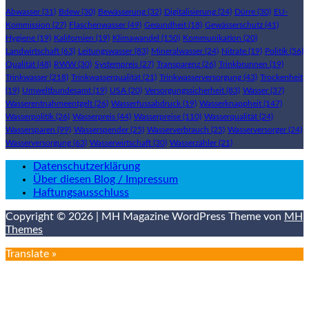
Abwasser
(31)
Bdew
(30)
Bewässerung
(32)
Digitalisierung
(24)
Dürre
(30)
EU-
Kommission
(27)
Flaschenwasser
(49)
Gesundheit
(18)
Gewässerschutz
(41)
Hygiene
(19)
Kalifornien
(19)
Klimawandel
(150)
Kommunikation
(20)
Landwirtschaft
(63)
Leitungswasser
(83)
Mineralwasser
(24)
Nitrate
(19)
Politik
(56)
Qualität
(48)
RWW
(30)
Systempreis
(27)
Transparenz
(26)
Trinkbrunnen
(19)
Trinkwasser
(218)
Trinkwasserqualität
(21)
Trinkwasserversorgung
(43)
Trockenheit
(19)
Umweltbundesamt
(19)
USA
(20)
Versorgungssicherheit
(83)
Wasser
(37)
Wasserentnahmeentgelt
(26)
Wasserfussabdruck
(19)
Wasserknappheit
(147)
Wasserpolitik
(26)
Wasserpreis
(44)
Wasserpreise
(110)
Wasserqualität
(24)
Wassersparen
(99)
Wasserspender
(25)
Wasserverbrauch
(25)
Wasserversorger
(24)
Wasserversorgung
(63)
Wasserwirtschaft
(30)
Wasserzähler
(21)
Datenschutzerklärung
Über diesen Blog / Impressum
Haftungsausschluss
Copyright © 2026 | MH Magazine WordPress Theme von
MH
Themes
Translate »