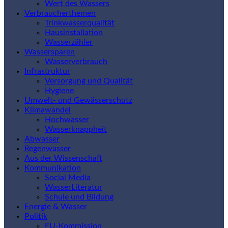
Wert des Wassers
Verbraucherthemen
Trinkwasserqualität
Hausinstallation
Wasserzähler
Wassersparen
Wasserverbrauch
Infrastruktur
Versorgung und Qualität
Hygiene
Umwelt- und Gewässerschutz
Klimawandel
Hochwasser
Wasserknappheit
Abwasser
Regenwasser
Aus der Wissenschaft
Kommunikation
Social Media
WasserLiteratur
Schule und Bildung
Energie & Wasser
Politik
EU-Kommission