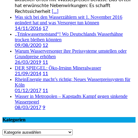
hat erwünschte Nebenwirkungen: Es schafft
Rechtssicherheit
[...]
Was sich bei den Wasserzählern seit 1. November 2016
geändert hat und was Versorger tun können
14/11/2016
17
„Trinkwassernotstand“! Wo Deutschlands Wasserhähne
trocken bleiben könnten
09/08/2020
12
Warum Wasserversorger ihre Preissysteme umstellen oder
Grundpreise erhöhen
26/03/2019
11
DER SPIEGEL: Öko-Irrsinn Mineralwasser
21/09/2014
11
RheinEnergie macht’s richtig: Neues Wasserpreissystem für
Köln
01/12/2017
11
Wasser in Metropolen – Kapstadts Kampf gegen sinkende
Wasserpegel
08/03/2017
9
Kategorien
Kategorien