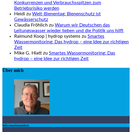
Konkurrenzen und Verbrauchsspitzen zum
Betriebsrisiko werden
Heidi zu
Welt-Bienentag: Bienenschutz ist
Gewässerschutz
Claudia Fröhlich zu
Warum wir Deutschen das
Leitungswasser wieder lieben und die Politik uns hilft
Raimund Koop | hydrop systems zu
Smartes
Wassermonitoring: Das hydrop – eine Idee zur richtigen
Zeit
Mike G. Hiatt zu
Smartes Wassermonitoring: Das
hydrop – eine Idee zur richtigen Zeit
Über mich
Informationsseiten