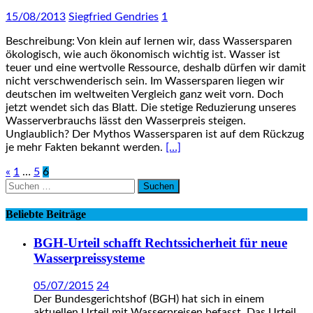
15/08/2013
Siegfried Gendries
1
Beschreibung: Von klein auf lernen wir, dass Wassersparen
ökologisch, wie auch ökonomisch wichtig ist. Wasser ist
teuer und eine wertvolle Ressource, deshalb dürfen wir damit
nicht verschwenderisch sein. Im Wassersparen liegen wir
deutschen im weltweiten Vergleich ganz weit vorn. Doch
jetzt wendet sich das Blatt. Die stetige Reduzierung unseres
Wasserverbrauchs lässt den Wasserpreis steigen.
Unglaublich? Der Mythos Wassersparen ist auf dem Rückzug
je mehr Fakten bekannt werden.
[…]
Seitennummerierung
«
1
…
5
6
Suchen
der
nach:
Beiträge
Beliebte Beiträge
BGH-Urteil schafft Rechtssicherheit für neue
Wasserpreissysteme
05/07/2015
24
Der Bundesgerichtshof (BGH) hat sich in einem
aktuellen Urteil mit Wasserpreisen befasst. Das Urteil