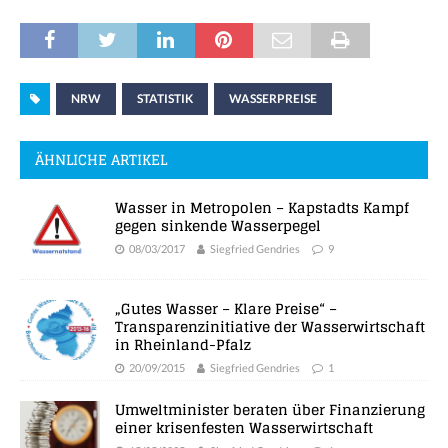
NRW
STATISTIK
WASSERPREISE
ÄHNLICHE ARTIKEL
Wasser in Metropolen – Kapstadts Kampf
gegen sinkende Wasserpegel
08/03/2017
Siegfried Gendries
9
„Gutes Wasser – Klare Preise“ –
Transparenzinitiative der Wasserwirtschaft
in Rheinland-Pfalz
20/09/2015
Siegfried Gendries
1
Umweltminister beraten über Finanzierung
einer krisenfesten Wasserwirtschaft