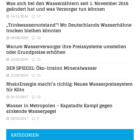
Was sich bei den Wasserzählern seit 1. November 2016
geändert hat und was Versorger tun können
14/11/2016
17
„Trinkwassernotstand“! Wo Deutschlands Wasserhähne
trocken bleiben könnten
09/08/2020
12
Warum Wasserversorger ihre Preissysteme umstellen
oder Grundpreise erhöhen
26/03/2019
11
DER SPIEGEL: Öko-Irrsinn Mineralwasser
21/09/2014
11
RheinEnergie macht’s richtig: Neues Wasserpreissystem
für Köln
01/12/2017
11
Wasser in Metropolen – Kapstadts Kampf gegen
sinkende Wasserpegel
08/03/2017
9
KATEGORIEN