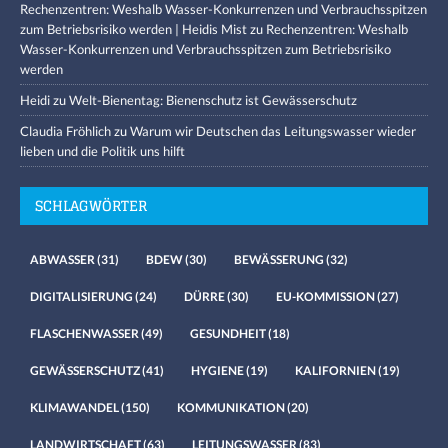
Rechenzentren: Weshalb Wasser-Konkurrenzen und Verbrauchsspitzen
zum Betriebsrisiko werden | Heidis Mist
zu
Rechenzentren: Weshalb
Wasser-Konkurrenzen und Verbrauchsspitzen zum Betriebsrisiko
werden
Heidi
zu
Welt-Bienentag: Bienenschutz ist Gewässerschutz
Claudia Fröhlich
zu
Warum wir Deutschen das Leitungswasser wieder
lieben und die Politik uns hilft
SCHLAGWÖRTER
ABWASSER
(31)
BDEW
(30)
BEWÄSSERUNG
(32)
DIGITALISIERUNG
(24)
DÜRRE
(30)
EU-KOMMISSION
(27)
FLASCHENWASSER
(49)
GESUNDHEIT
(18)
GEWÄSSERSCHUTZ
(41)
HYGIENE
(19)
KALIFORNIEN
(19)
KLIMAWANDEL
(150)
KOMMUNIKATION
(20)
LANDWIRTSCHAFT
(63)
LEITUNGSWASSER
(83)