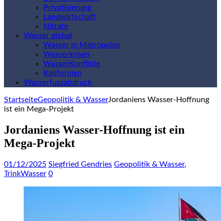
Privatisierung
Landwirtschaft
Nitrate
Wasser global
Wasser in Metropolen
Wasserkrisen
WasserKonflikte
Kalifornien
Wasserfussabdruck
Startseite
Geopolitik & Wasser
Jordaniens Wasser-Hoffnung
ist ein Mega-Projekt
Jordaniens Wasser-Hoffnung ist ein
Mega-Projekt
01/12/2025
Siegfried Gendries
Geopolitik & Wasser
,
TrinkWasser
0