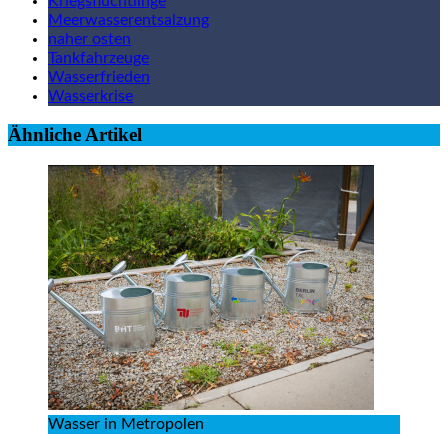
Kriegsflüchtlinge
Meerwasserentsalzung
naher osten
Tankfahrzeuge
Wasserfrieden
Wasserkrise
Ähnliche Artikel
Wasser in Metropolen