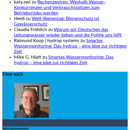
katy.zwi zu
Rechenzentren: Weshalb Wasser-
Konkurrenzen und Verbrauchsspitzen zum
Betriebsrisiko werden
Heidi zu
Welt-Bienentag: Bienenschutz ist
Gewässerschutz
Claudia Fröhlich zu
Warum wir Deutschen das
Leitungswasser wieder lieben und die Politik uns hilft
Raimund Koop | hydrop systems zu
Smartes
Wassermonitoring: Das hydrop – eine Idee zur richtigen
Zeit
Mike G. Hiatt zu
Smartes Wassermonitoring: Das
hydrop – eine Idee zur richtigen Zeit
Über mich
Informationsseiten