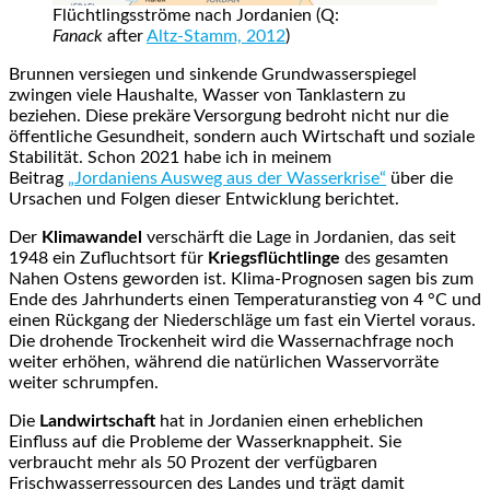
Flüchtlingsströme nach Jordanien (Q:
Fanack
after
Altz-Stamm, 2012
)
Brunnen versiegen und sinkende Grundwasserspiegel
zwingen viele Haushalte, Wasser von Tanklastern zu
beziehen. Diese prekäre Versorgung bedroht nicht nur die
öffentliche Gesundheit, sondern auch Wirtschaft und soziale
Stabilität. Schon 2021 habe ich in meinem
Beitrag
„Jordaniens Ausweg aus der Wasserkrise“
über die
Ursachen und Folgen dieser Entwicklung berichtet.
Der
Klimawandel
verschärft die Lage in Jordanien, das seit
1948 ein Zufluchtsort für
Kriegsflüchtlinge
des gesamten
Nahen Ostens geworden ist. Klima-Prognosen sagen bis zum
Ende des Jahrhunderts einen Temperaturanstieg von 4 °C und
einen Rückgang der Niederschläge um fast ein Viertel voraus.
Die drohende Trockenheit wird die Wassernachfrage noch
weiter erhöhen, während die natürlichen Wasservorräte
weiter schrumpfen.
Die
Landwirtschaft
hat in Jordanien einen erheblichen
Einfluss auf die Probleme der Wasserknappheit. Sie
verbraucht mehr als 50 Prozent der verfügbaren
Frischwasserressourcen des Landes und trägt damit