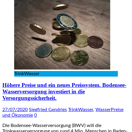
TrinkWasser
Höhere Preise und ein neues Preissystem. Bodensee-
Wasserversorgung investiert in die
Versorgungssicherheit.
27/07/2020
Siegfried Gendries
TrinkWasser
,
WasserPreise
und Ökonomie
0
Die Bodensee-Wasserversorgung (BWV) will die
Trinkwasserversorgung von rund 4 Mio. Menschen in Baden-