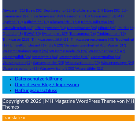
Abwasser
(31)
Bdew
(30)
Bewässerung
(32)
Digitalisierung
(24)
Dürre
(30)
EU-
Kommission
(27)
Flaschenwasser
(49)
Gesundheit
(18)
Gewässerschutz
(41)
Hygiene
(19)
Kalifornien
(19)
Klimawandel
(150)
Kommunikation
(20)
Landwirtschaft
(63)
Leitungswasser
(83)
Mineralwasser
(24)
Nitrate
(19)
Politik
(56)
Qualität
(48)
RWW
(30)
Systempreis
(27)
Transparenz
(26)
Trinkbrunnen
(19)
Trinkwasser
(218)
Trinkwasserqualität
(21)
Trinkwasserversorgung
(43)
Trockenheit
(19)
Umweltbundesamt
(19)
USA
(20)
Versorgungssicherheit
(83)
Wasser
(37)
Wasserentnahmeentgelt
(26)
Wasserfussabdruck
(19)
Wasserknappheit
(147)
Wasserpolitik
(26)
Wasserpreis
(44)
Wasserpreise
(110)
Wasserqualität
(24)
Wassersparen
(99)
Wasserspender
(25)
Wasserverbrauch
(25)
Wasserversorger
(24)
Wasserversorgung
(63)
Wasserwirtschaft
(30)
Wasserzähler
(21)
Datenschutzerklärung
Über diesen Blog / Impressum
Haftungsausschluss
Copyright © 2026 | MH Magazine WordPress Theme von
MH
Themes
Translate »