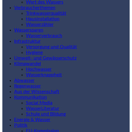
Wert des Wassers
Verbraucherthemen
Trinkwasserqualität
Hausinstallation
Wasserzähler
Wassersparen
Wasserverbrauch
Infrastruktur
Versorgung und Qualität
Hygiene
Umwelt- und Gewässerschutz
Klimawandel
Hochwasser
Wasserknappheit
Abwasser
Regenwasser
Aus der Wissenschaft
Kommunikation
Social Media
WasserLiteratur
Schule und Bildung
Energie & Wasser
Politik
EU-Kommission