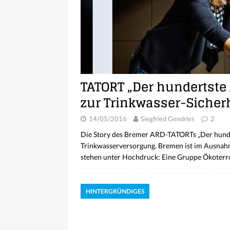
TATORT „Der hundertste
zur Trinkwasser-Sicher
14/05/2016
Siegfried Gendries
2
Die Story des Bremer ARD-TATORTs „Der hunder
Trinkwasserversorgung. Bremen ist im Ausnah
stehen unter Hochdruck: Eine Gruppe Ökoterrori
HINTERGRÜNDIGES