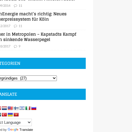
09/2014
11
nEnergie macht’s richtig: Neues
erpreissystem für Köln
12/2017
11
er in Metropolen – Kapstadts Kampf
n sinkende Wasserpegel
03/2017
9
TEGORIEN
ANSLATE
ed by
Translate