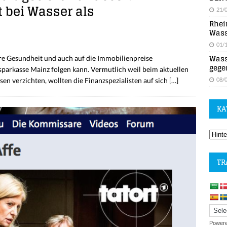
 bei Wasser als
21/
Rhei
Wass
01/
Wass
re Gesundheit und auch auf die Immobilienpreise
gege
parkasse Mainz folgen kann. Vermutlich weil beim aktuellen
08/
en verzichten, wollten die Finanzspezialisten auf sich
[…]
KA
TR
Power