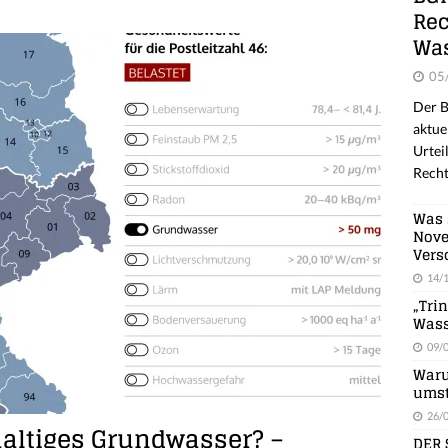
Rec
Was
05
Der B
aktue
Urtei
Recht
Was 
Nove
Vers
14/
„Tri
Wass
09/
Waru
umst
26/
haltiges Grundwasser? –
DER 