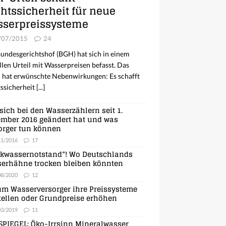
htssicherheit für neue
serpreissysteme
/07/2015
24
undesgerichtshof (BGH) hat sich in einem
llen Urteil mit Wasserpreisen befasst. Das
l hat erwünschte Nebenwirkungen: Es schafft
ssicherheit
[...]
sich bei den Wasserzählern seit 1.
mber 2016 geändert hat und was
orger tun können
11/2016
17
nkwassernotstand“! Wo Deutschlands
erhähne trocken bleiben könnten
08/2020
12
m Wasserversorger ihre Preissysteme
ellen oder Grundpreise erhöhen
03/2019
11
SPIEGEL: Öko-Irrsinn Mineralwasser