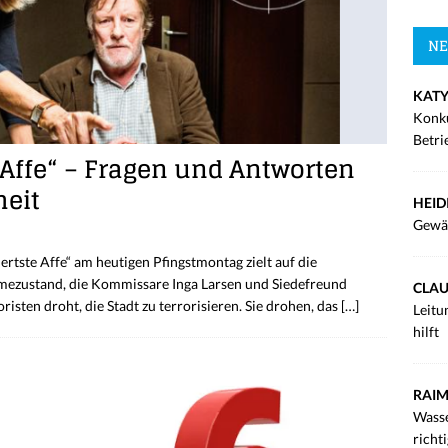
NE
KATY
Konku
Betri
 Affe“ – Fragen und Antworten
heit
HEID
Gewä
tste Affe“ am heutigen Pfingstmontag zielt auf die
mezustand, die Kommissare Inga Larsen und Siedefreund
CLAU
sten droht, die Stadt zu terrorisieren. Sie drohen, das
[…]
Leitu
hilft
RAIM
Wasse
richt