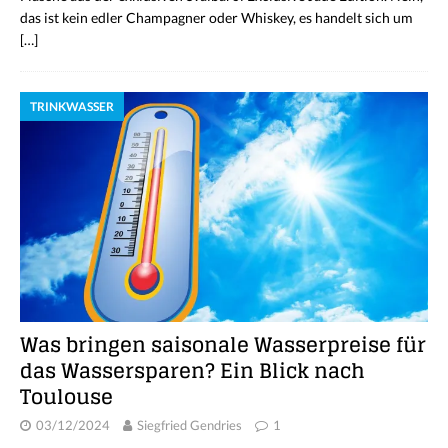
das ist kein edler Champagner oder Whiskey, es handelt sich um
[…]
TRINKWASSER
Was bringen saisonale Wasserpreise für
das Wassersparen? Ein Blick nach
Toulouse
03/12/2024
Siegfried Gendries
1