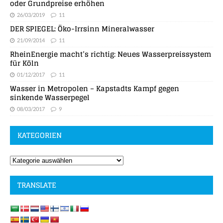
oder Grundpreise erhöhen
26/03/2019
11
DER SPIEGEL: Öko-Irrsinn Mineralwasser
21/09/2014
11
RheinEnergie macht’s richtig: Neues Wasserpreissystem
für Köln
01/12/2017
11
Wasser in Metropolen – Kapstadts Kampf gegen
sinkende Wasserpegel
08/03/2017
9
KATEGORIEN
TRANSLATE