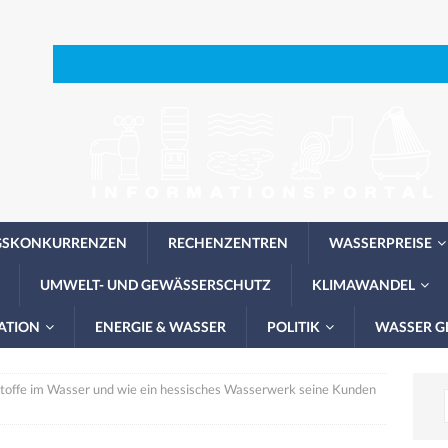
GSKONKURRENZEN
RECHENZENTREN
WASSERPREISE
UMWELT- UND GEWÄSSERSCHUTZ
KLIMAWANDEL
ATION
ENERGIE & WASSER
POLITIK
WASSER G
toffe im Wasser und wie ein hessisches Wasserwerk seine Kunden