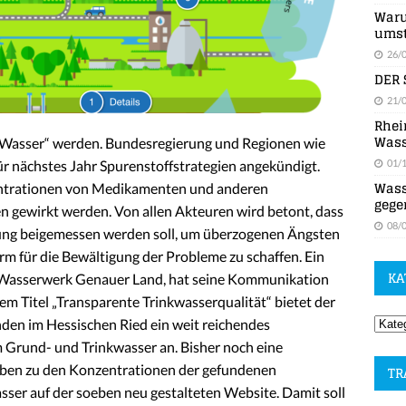
Waru
umst
26/
DER 
21/
Rhei
Wass
m Wasser“ werden. Bundesregierung und Regionen wie
01/
ür nächstes Jahr Spurenstoffstrategien angekündigt.
Wass
ntrationen von Medikamenten und anderen
gege
 gewirkt werden. Von allen Akteuren wird betont, dass
08/
ung beigemessen werden soll, um überzogenen Ängsten
rm für die Bewältigung der Probleme zu schaffen. Ein
KA
 Wasserwerk Genauer Land, hat seine Kommunikation
dem Titel „Transparente Trinkwasserqualität“ bietet der
den im Hessischen Ried ein weit reichendes
 Grund- und Trinkwasser an. Bisher noch eine
aben zu den Konzentrationen der gefundenen
TR
ser auf der soeben neu gestalteten Website. Damit soll