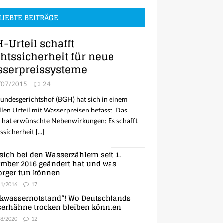
LIEBTE BEITRÄGE
-Urteil schafft
htssicherheit für neue
serpreissysteme
/07/2015
24
undesgerichtshof (BGH) hat sich in einem
llen Urteil mit Wasserpreisen befasst. Das
l hat erwünschte Nebenwirkungen: Es schafft
ssicherheit
[...]
sich bei den Wasserzählern seit 1.
mber 2016 geändert hat und was
orger tun können
11/2016
17
nkwassernotstand“! Wo Deutschlands
erhähne trocken bleiben könnten
08/2020
12