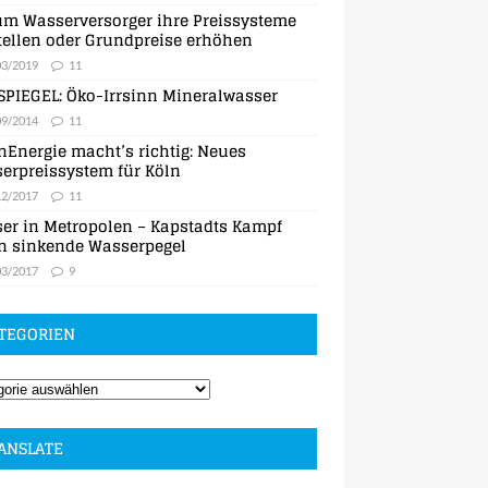
m Wasserversorger ihre Preissysteme
ellen oder Grundpreise erhöhen
03/2019
11
SPIEGEL: Öko-Irrsinn Mineralwasser
09/2014
11
nEnergie macht’s richtig: Neues
erpreissystem für Köln
12/2017
11
er in Metropolen – Kapstadts Kampf
n sinkende Wasserpegel
03/2017
9
TEGORIEN
ANSLATE