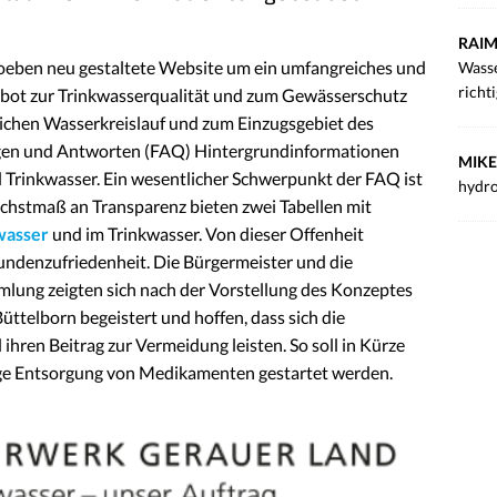
RAIM
oeben neu gestaltete Website um ein umfangreiches und
Wasse
richt
ebot zur Trinkwasserqualität und zum Gewässerschutz
lichen Wasserkreislauf und zum Einzugsgebiet des
ragen und Antworten (FAQ) Hintergrundinformationen
MIKE
rinkwasser. Ein wesentlicher Schwerpunkt der FAQ ist
hydro
chstmaß an Transparenz bieten zwei Tabellen mit
asser
und im Trinkwasser. Von dieser Offenheit
undenzufriedenheit. Die Bürgermeister und die
mlung zeigten sich nach der Vorstellung des Konzeptes
ttelborn begeistert und hoffen, dass sich die
ihren Beitrag zur Vermeidung leisten. So soll in Kürze
ige Entsorgung von Medikamenten gestartet werden.