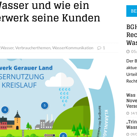
Wasser und wie ein
BE
erwerk seine Kunden
BGH
Rec
Was
kWasser
,
Verbraucherthemen
,
WasserKommunikation
1
05
Der B
aktue
Urtei
Recht
Was 
Nove
Vers
14/
„Tri
Wass
09/