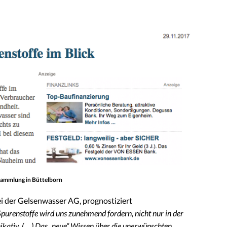
sammlung in Büttelborn
i der Gelsenwasser AG, prognostiziert
urenstoffe wird uns zunehmend fordern, nicht nur in der
ativ. (….) Das „neue“ Wissen über die unerwünschten