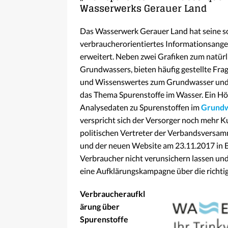
Wasserwerks Gerauer Land
Das Wasserwerk Gerauer Land hat seine s
verbraucherorientiertes Informationsang
erweitert. Neben zwei Grafiken zum natür
Grundwassers, bieten häufig gestellte F
und Wissenswertes zum Grundwasser und T
das Thema Spurenstoffe im Wasser. Ein Hö
Analysedaten zu Spurenstoffen im
Grundw
verspricht sich der Versorger noch mehr K
politischen Vertreter der Verbandsversam
und der neuen Website am 23.11.2017 in Bü
Verbraucher nicht verunsichern lassen und 
eine Aufklärungskampagne über die richt
Verbraucheraufkl
ärung über
Spurenstoffe