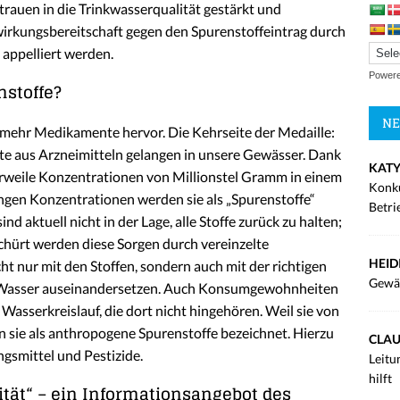
trauen in die Trinkwasserqualität gestärkt und
irkungsbereitschaft gegen den Spurenstoffeintrag durch
 appelliert werden.
Power
nstoffe?
NE
 mehr Medikamente hervor. Die Kehrseite der Medaille:
 aus Arzneimitteln gelangen in unsere Gewässer. Dank
KATY
rweile Konzentrationen von Millionstel Gramm in einem
Konku
ngen Konzentrationen werden sie als „Spurenstoffe“
Betri
 aktuell nicht in der Lage, alle Stoffe zurück zu halten;
chürt werden diese Sorgen durch vereinzelte
HEID
t nur mit den Stoffen, sondern auch mit der richtigen
Gewä
 Wasser auseinandersetzen. Auch Konsumgewohnheiten
 Wasserkreislauf, die dort nicht hingehören. Weil sie von
sie als anthropogene Spurenstoffe bezeichnet. Hierzu
CLAU
ngsmittel und Pestizide.
Leitu
hilft
tät“ – ein Informationsangebot des