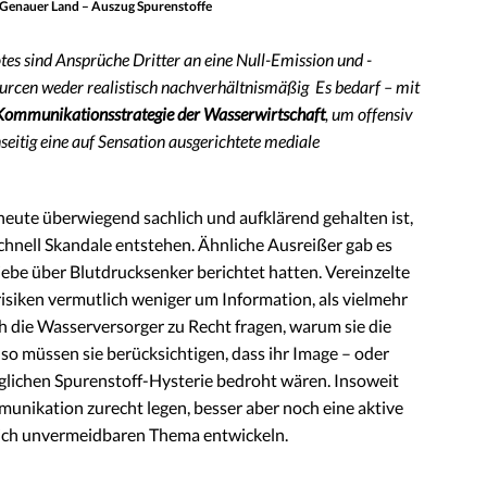
Genauer Land – Auszug Spurenstoffe
s sind Ansprüche Dritter an eine Null-Emission und -
urcen weder realistisch nachverhältnismäßig Es bedarf – mit
Kommunikationsstrategie der Wasserwirtschaft
, um offensiv
seitig eine auf Sensation ausgerichtete mediale
eute überwiegend sachlich und aufklärend gehalten ist,
 schnell Skandale entstehen. Ähnliche Ausreißer gab es
iebe über Blutdrucksenker berichtet hatten. Vereinzelte
risiken vermutlich weniger um Information, als vielmehr
ie Wasserversorger zu Recht fragen, warum sie die
so müssen sie berücksichtigen, dass ihr Image – oder
glichen Spurenstoff-Hysterie bedroht wären. Insoweit
mmunikation zurecht legen, besser aber noch eine aktive
ich unvermeidbaren Thema entwickeln.