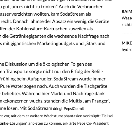
 gut, um es nicht zu trinken.“ Auch die Verbraucher
RAIM
wasser verzichten wollten, kam SodaStream als
Wasse
 recht. Danach lahmte der Absatz ein wenig, die Geräte
richt
ffen der Kohlensäure-Kartuschen zuweilen als
 die Getränkegiganten die wachsende Nachfrage nach
MIKE
es mit gigantischen Marketingbudgets und „Stars und
hydro
che Diskussion um die ökologischen Folgen des
 Transporte sorgte nicht nur den Erfolg der Refill-
Frühling beim Aufsprudler. SodaStream wurde immer
r Pure Water zogen nach. Auch wurden die Tischgeräte
beliebter. Während hier Markt und Nachfrage dank
kekonzernen wuchs, standen die Multis „am Pranger“.
hme lösen. Mit SodaStream
dringt
mit
PepsiCo
 vor, mit dem er weitere Wachstumsphantasien verknüpft: Ziel sei
ränke-Lösungen“ anbieten zu können, erklärte PepsiCo-Präsident