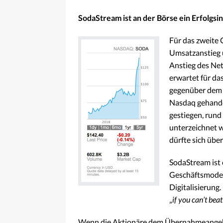
SodaStream ist an der Börse ein Erfolgs
Für das zweite 
Umsatzanstieg 
Anstieg des Ne
erwartet für d
gegenüber dem V
Nasdaq gehande
gestiegen, run
unterzeichnet w
dürfte sich übe
SodaStream ist 
Geschäftsmodell
Digitalisierung
„
if you can’t bea
Wenn die Aktionäre dem Übernahmeangebo