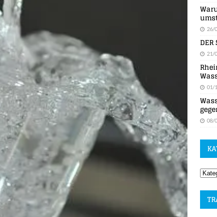
Waru
umst
26/
DER 
21/
Rhei
Wass
01/
Wass
gege
08/
KA
TR