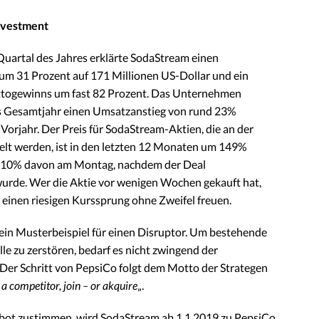
investment
Quartal des Jahres erklärte SodaStream einen
um 31 Prozent auf 171 Millionen US-Dollar und ein
ttogewinns um fast 82 Prozent. Das Unternehmen
as Gesamtjahr einen Umsatzanstieg von rund 23%
orjahr. Der Preis für SodaStream-Aktien, die an der
lt werden, ist in den letzten 12 Monaten um 149%
d 10% davon am Montag, nachdem der Deal
urde. Wer die Aktie vor wenigen Wochen gekauft hat,
r einen riesigen Kurssprung ohne Zweifel freuen.
ein Musterbeispiel für einen Disruptor. Um bestehende
e zu zerstören, bedarf es nicht zwingend der
. Der Schritt von PepsiCo folgt dem Motto der Strategen
t a competitor, join – or akquire
„.
t zustimmen, wird SodaStream ab 1.1.2019 zu PepsiCo