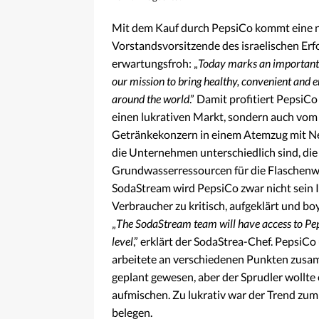
Mit dem Kauf durch PepsiCo kommt eine n
Vorstandsvorsitzende des israelischen E
erwartungsfroh: „
Today marks an important m
our mission to bring healthy, convenient and 
around the world
.” Damit profitiert PepsiCo
einen lukrativen Markt, sondern auch vom
Getränkekonzern in einem Atemzug mit N
die Unternehmen unterschiedlich sind, di
Grundwasserressourcen für die Flaschenwa
SodaStream wird PepsiCo zwar nicht sein 
Verbraucher zu kritisch, aufgeklärt und bo
„
The SodaStream team will have access to Pepsi
level
,” erklärt der SodaStrea-Chef. PepsiC
arbeitete an verschiedenen Punkten zusam
geplant gewesen, aber der Sprudler wollt
aufmischen. Zu lukrativ war der Trend zu
belegen.