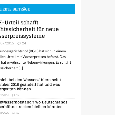
LIEBTE BEITRÄGE
-Urteil schafft
htssicherheit für neue
serpreissysteme
/07/2015
24
undesgerichtshof (BGH) hat sich in einem
llen Urteil mit Wasserpreisen befasst. Das
l hat erwünschte Nebenwirkungen: Es schafft
ssicherheit
[...]
sich bei den Wasserzählern seit 1.
mber 2016 geändert hat und was
orger tun können
11/2016
17
nkwassernotstand“! Wo Deutschlands
erhähne trocken bleiben könnten
08/2020
12