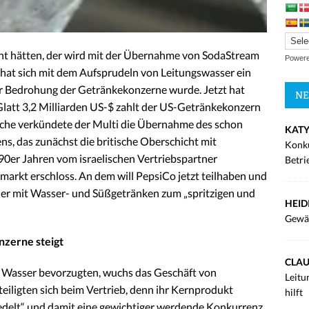
t hätten, der wird mit der Übernahme von SodaStream
Power
hat sich mit dem Aufsprudeln von Leitungswasser ein
 Bedrohung der Getränkekonzerne wurde. Jetzt hat
NE
latt 3,2 Milliarden US-$ zahlt der US-Getränkekonzern
oche verkündete der Multi die Übernahme des schon
KATY
, das zunächst die britische Oberschicht mit
Konku
90er Jahren vom israelischen Vertriebspartner
Betri
rkt erschloss. An dem will PepsiCo jetzt teilhaben und
ler mit Wasser- und Süßgetränken zum „spritzigen und
HEID
Gewä
zerne steigt
CLAU
im Wasser bevorzugten, wuchs das Geschäft von
Leitu
iligten sich beim Vertrieb, denn ihr Kernprodukt
hilft
edelt“ und damit eine gewichtiger werdende Konkurrenz