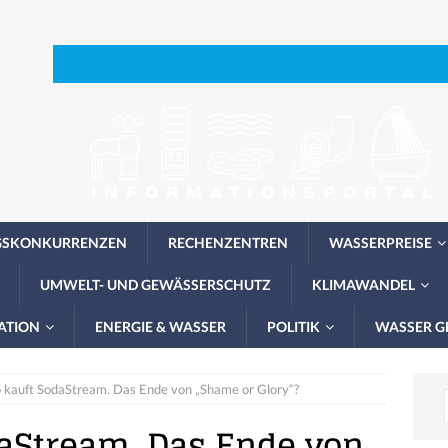
GSKONKURRENZEN
RECHENZENTREN
WASSERPREISE
UMWELT- UND GEWÄSSERSCHUTZ
KLIMAWANDEL
ATION
ENERGIE & WASSER
POLITIK
WASSER G
 kauft SodaStream. Das Ende von „Shame or Glory“?
daStream. Das Ende von