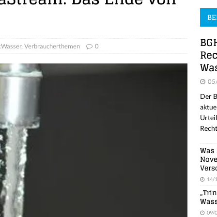
BE
BGH
kWasser
,
Verbraucherthemen
0
Rec
Was
05
Der B
aktue
Urtei
Recht
Was 
Nove
Vers
14/
„Tri
Wass
09/