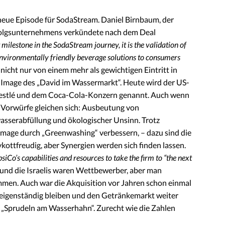
eue Episode für SodaStream. Daniel Birnbaum, der
rfolgsunternehmens verkündete nach dem Deal
ilestone in the SodaStream journey, it is the validation of
environmentally friendly beverage solutions to consumers
 nicht nur von einem mehr als gewichtigen Eintritt in
 Image des „David im Wassermarkt“. Heute wird der US-
estlé und dem Coca-Cola-Konzern genannt. Auch wenn
e Vorwürfe gleichen sich: Ausbeutung von
sserabfüllung und ökologischer Unsinn. Trotz
Image durch „Greenwashing“ verbessern, – dazu sind die
ykottfreudig, aber Synergien werden sich finden lassen.
Co’s capabilities and resources to take the firm to “the next
o und die Israelis waren Wettbewerber, aber man
men. Auch war die Akquisition vor Jahren schon einmal
e eigenständig bleiben und den Getränkemarkt weiter
m „Sprudeln am Wasserhahn“. Zurecht wie die Zahlen