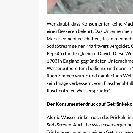
Wer glaubt, dass Konsumenten keine Mach
eines Besseren belehrt. Das Unternehmen 
Marktsegment geschaffen, das immer mehr
SodaStream seinen Marktwert vergoldet. G
PepsiCo für den „kleinen David“. Diese W
1903 in England gegründeten Unternehmens
Wasseraufbereitern bediente und dann in 
übernommen wurde und damit einen Weltma
sein Image verbessern: vom Flaschenabfül
flaschenfreien Wassersprudler“.
Der Konsumentendruck auf Getränkekon
Als die Wassertrinker noch das Prickeln 
SodaStream. Auch die Wasserversorger bete
Trinkwasser, wurde zu einem Getränk „ver