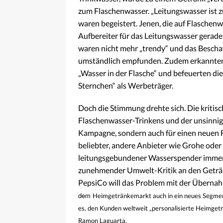
zum Flaschenwasser. „Leitungswasser ist zu
waren begeistert. Jenen, die auf Flaschen
Aufbereiter für das Leitungswasser gerade
waren nicht mehr „trendy“ und das Bescha
umständlich empfunden. Zudem erkannten
„Wasser in der Flasche“ und befeuerten di
Sternchen“ als Werbeträger.
Doch die Stimmung drehte sich. Die kritis
Flaschenwasser-Trinkens und der unsinnigen
Kampagne, sondern auch für einen neuen 
beliebter, andere Anbieter wie Grohe ode
leitungsgebundener Wasserspender immer 
zunehmender Umwelt-Kritik an den Geträn
PepsiCo will das Problem mit der Überna
dem
Heimgetränkemarkt auch in ein neues Segment
es, den Kunden weltweit „personalisierte Heimget
Ramon Laguarta.