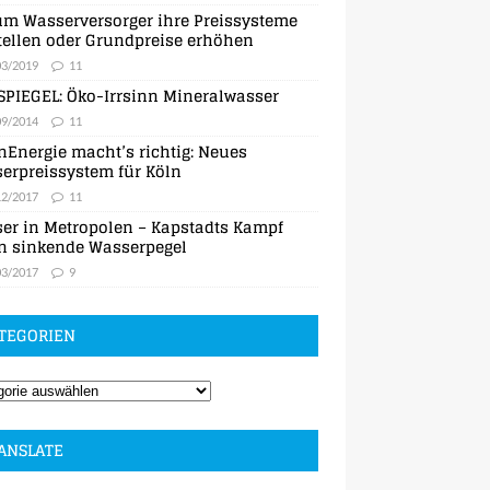
m Wasserversorger ihre Preissysteme
ellen oder Grundpreise erhöhen
03/2019
11
SPIEGEL: Öko-Irrsinn Mineralwasser
09/2014
11
nEnergie macht’s richtig: Neues
erpreissystem für Köln
12/2017
11
er in Metropolen – Kapstadts Kampf
n sinkende Wasserpegel
03/2017
9
TEGORIEN
ANSLATE