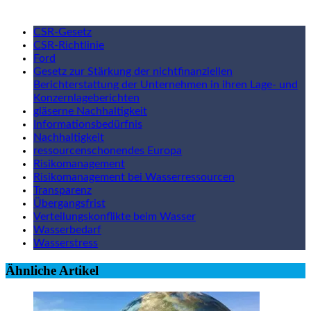
CSR-Gesetz
CSR-Richtlinie
Ford
Gesetz zur Stärkung der nichtfinanziellen
Berichterstattung der Unternehmen in ihren Lage- und
Konzernlageberichten
gläserne Nachhaltigkeit
Informationsbedürfnis
Nachhaltigkeit
ressourcenschonendes Europa
Risikomanagement
Risikomanagement bei Wasserressourcen
Transparenz
Übergangsfrist
Verteilungskonflikte beim Wasser
Wasserbedarf
Wasserstress
Ähnliche Artikel