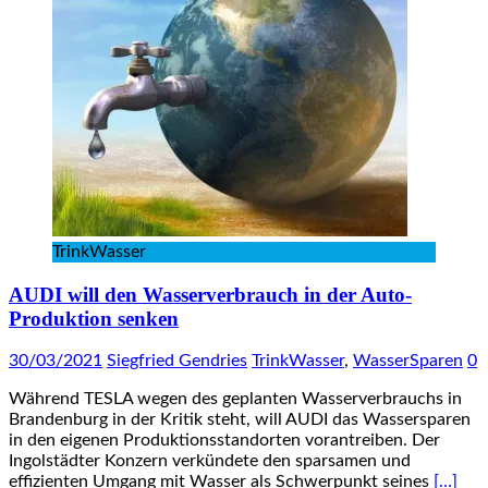
TrinkWasser
AUDI will den Wasserverbrauch in der Auto-
Produktion senken
30/03/2021
Siegfried Gendries
TrinkWasser
,
WasserSparen
0
Während TESLA wegen des geplanten Wasserverbrauchs in
Brandenburg in der Kritik steht, will AUDI das Wassersparen
in den eigenen Produktionsstandorten vorantreiben. Der
Ingolstädter Konzern verkündete den sparsamen und
effizienten Umgang mit Wasser als Schwerpunkt seines
[…]