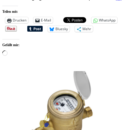
Teilen mit:
Drucken
E-Mail
WhatsApp
Bluesky
Mehr
Gefällt mir:
Wird
geladen …