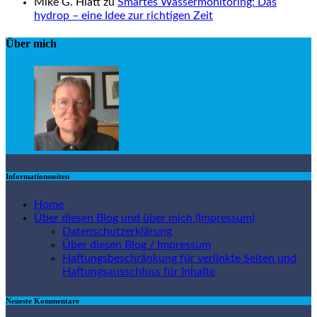
Mike G. Hiatt zu
Smartes Wassermonitoring: Das
hydrop – eine Idee zur richtigen Zeit
Über mich
Informationsseiten
Home
Über diesen Blog und über mich (Impressum)
Datenschutzerklärung
Über diesen Blog / Impressum
Haftungsbeschränkung für verlinkte Seiten und
Haftungsausschluss für Inhalte
Neueste Kommentare