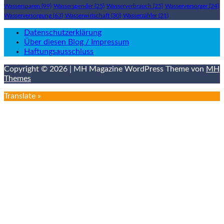
Wassersparen
(99)
Wasserspender
(25)
Wasserverbrauch
(25)
Wasserversorger
(24)
Wasserversorgung
(63)
Wasserwirtschaft
(30)
Wasserzähler
(21)
Datenschutzerklärung
Über diesen Blog / Impressum
Haftungsausschluss
Copyright © 2026 | MH Magazine WordPress Theme von
MH
Themes
Translate »