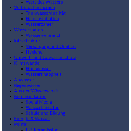
Wert des Wassers
Verbraucherthemen
Trinkwasserqualität
Hausinstallation
Wasserzähler
Wassersparen
Wasserverbrauch
Infrastruktur
Versorgung und Qualität
Hygiene
Umwelt- und Gewässerschutz
Klimawandel
Hochwasser
Wasserknappheit
Abwasser
Regenwasser
Aus der Wissenschaft
Kommunikation
Social Media
WasserLiteratur
Schule und Bildung
Energie & Wasser
Politik
EU-Kommission