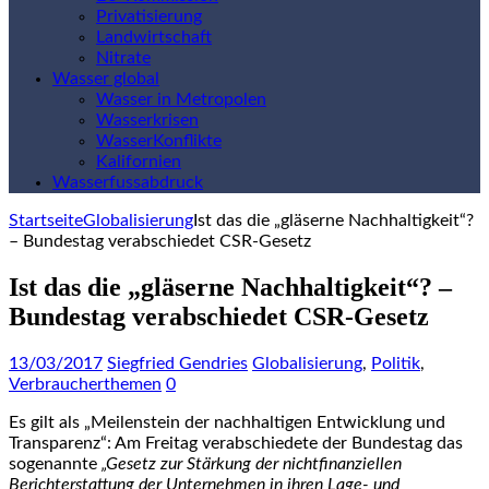
Privatisierung
Landwirtschaft
Nitrate
Wasser global
Wasser in Metropolen
Wasserkrisen
WasserKonflikte
Kalifornien
Wasserfussabdruck
Startseite
Globalisierung
Ist das die „gläserne Nachhaltigkeit“?
– Bundestag verabschiedet CSR-Gesetz
Ist das die „gläserne Nachhaltigkeit“? –
Bundestag verabschiedet CSR-Gesetz
13/03/2017
Siegfried Gendries
Globalisierung
,
Politik
,
Verbraucherthemen
0
Es gilt als „Meilenstein der nachhaltigen Entwicklung und
Transparenz“: Am Freitag verabschiedete der Bundestag das
sogenannte
„Gesetz zur Stärkung der nichtfinanziellen
Berichterstattung der Unternehmen in ihren Lage- und