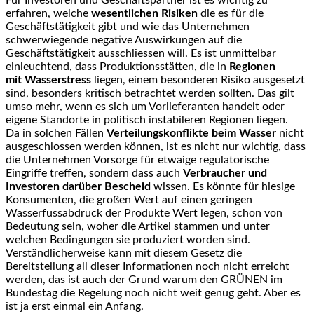
Für Investoren und Geschäftspartner ist es wichtig zu
erfahren, welche
wesentlichen Risiken
die
es für die
Geschäftstätigkeit gibt und wie das Unternehmen
schwerwiegende negative Auswirkungen auf die
Geschäftstätigkeit ausschliessen will. Es ist unmittelbar
einleuchtend, dass Produktionsstätten, die in
Regionen
mit Wasserstress
liegen, einem besonderen Risiko ausgesetzt
sind, besonders kritisch betrachtet werden sollten. Das gilt
umso mehr, wenn es sich um Vorlieferanten handelt oder
eigene Standorte in politisch instabileren Regionen liegen.
Da in solchen Fällen
Verteilungskonflikte beim Wasse
r
nicht
ausgeschlossen werden können, ist es nicht nur wichtig, dass
die Unternehmen Vorsorge für etwaige regulatorische
Eingriffe treffen, sondern dass auch
Verbraucher und
Investoren darüber Bescheid
wissen. Es könnte für hiesige
Konsumenten, die großen Wert auf einen geringen
Wasserfussabdruck der Produkte Wert legen, schon von
Bedeutung sein, woher die Artikel stammen und unter
welchen Bedingungen sie produziert worden sind.
Verständlicherweise kann mit diesem Gesetz die
Bereitstellung all dieser Informationen noch nicht erreicht
werden, das ist auch der Grund warum den GRÜNEN im
Bundestag die Regelung noch nicht weit genug geht. Aber es
ist ja erst einmal ein Anfang.