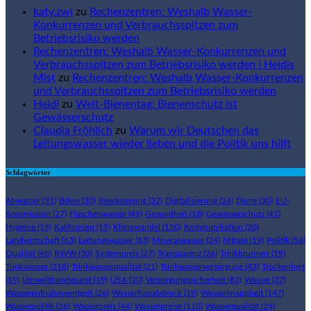
katy.zwi
zu
Rechenzentren: Weshalb Wasser-
Konkurrenzen und Verbrauchsspitzen zum
Betriebsrisiko werden
Rechenzentren: Weshalb Wasser-Konkurrenzen und
Verbrauchsspitzen zum Betriebsrisiko werden | Heidis
Mist
zu
Rechenzentren: Weshalb Wasser-Konkurrenzen
und Verbrauchsspitzen zum Betriebsrisiko werden
Heidi
zu
Welt-Bienentag: Bienenschutz ist
Gewässerschutz
Claudia Fröhlich
zu
Warum wir Deutschen das
Leitungswasser wieder lieben und die Politik uns hilft
Schlagwörter
Abwasser
(31)
Bdew
(30)
Bewässerung
(32)
Digitalisierung
(24)
Dürre
(30)
EU-
Kommission
(27)
Flaschenwasser
(49)
Gesundheit
(18)
Gewässerschutz
(41)
Hygiene
(19)
Kalifornien
(19)
Klimawandel
(150)
Kommunikation
(20)
Landwirtschaft
(63)
Leitungswasser
(83)
Mineralwasser
(24)
Nitrate
(19)
Politik
(56)
Qualität
(48)
RWW
(30)
Systempreis
(27)
Transparenz
(26)
Trinkbrunnen
(19)
Trinkwasser
(218)
Trinkwasserqualität
(21)
Trinkwasserversorgung
(43)
Trockenheit
(19)
Umweltbundesamt
(19)
USA
(20)
Versorgungssicherheit
(83)
Wasser
(37)
Wasserentnahmeentgelt
(26)
Wasserfussabdruck
(19)
Wasserknappheit
(147)
Wasserpolitik
(26)
Wasserpreis
(44)
Wasserpreise
(110)
Wasserqualität
(24)