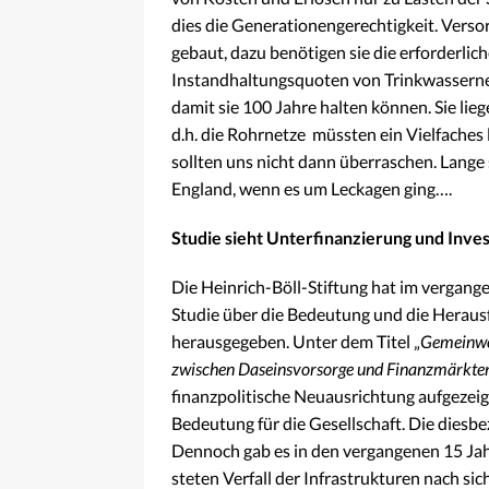
dies die Generationengerechtigkeit. Ver
gebaut, dazu benötigen sie die erforderli
Instandhaltungsquoten von Trinkwassernetz
damit sie 100 Jahre halten können. Sie lie
d.h. die Rohrnetze müssten ein Vielfaches 
sollten uns nicht dann überraschen. Lange
England, wenn es um Leckagen ging….
Studie sieht Unterfinanzierung und Inves
Die Heinrich-Böll-Stiftung hat im vergan
Studie über die Bedeutung und die Herau
herausgegeben. Unter dem Titel „
Gemeinwoh
zwischen Daseinsvorsorge und Finanzmärkte
finanzpolitische Neuausrichtung aufgezeig
Bedeutung für die Gesellschaft. Die dies
Dennoch gab es in den vergangenen 15 Jahr
steten Verfall der Infrastrukturen nach sic