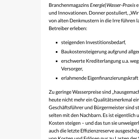
Branchenmagazins
Energie|Wasser-Praxis
e
und Innovationen. Donner postuliert, „Wi
von alten Denkmustern in die Irre führen la
Betreiber erleben:
steigenden Investitionsbedarf,
Baukostensteigerung aufgrund allg
erschwerte Krediterlangung u.a. weg
Versorger,
erlahmende Eigenfinanzierungskraft 
Zu geringe Wasserpreise sind „hausgemacht“
heute nicht mehr ein Qualitätsmerkmal eine
Geschäftsführer und Bürgermeister sind sto
selten mit den Nachbarn. Es ist eigentlich 
Kosten steigen – und das tun sie unweiger
auch die letzte Effizienzreserve ausgesch
von Kosten und Erlösen nur zu Lasten der