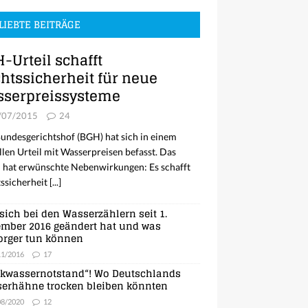
LIEBTE BEITRÄGE
-Urteil schafft
htssicherheit für neue
serpreissysteme
/07/2015
24
undesgerichtshof (BGH) hat sich in einem
llen Urteil mit Wasserpreisen befasst. Das
l hat erwünschte Nebenwirkungen: Es schafft
ssicherheit
[...]
sich bei den Wasserzählern seit 1.
mber 2016 geändert hat und was
orger tun können
11/2016
17
nkwassernotstand“! Wo Deutschlands
erhähne trocken bleiben könnten
08/2020
12