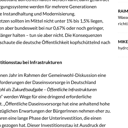
sorgungssysteme werden für mehrere Generationen
RAIM
che Instandhaltung und Modernisierung.
Wasse
en sollten im Mittel nicht unter 1% bis 1,5% liegen,
richt
gen aber bundesweit bei nur 0,67% oder noch geringer,
länger halten – tun sie aber nicht. Die Konsequenzen
MIKE
 schaute die deutsche Öffentlichkeit kopfschüttelnd nach
hydro
titionsstau bei Infrastrukturen
genen Jahr im Rahmen der Gemeinwohl-Diskussion eine
sforderungen der Daseinsvorsorge in Deutschland
l als Zukunftsaufgabe – Öffentliche Infrastrukturen
n
“ werden Wege für eine dringend erforderliche
t. „Öffentliche Daseinsvorsorge hat eine anhaltend hohe
bezüglichen Erwartungen der BürgerInnen nehmen eher zu.
en eine lange Phase der Unterinvestition, die einen
h gezogen hat. Dieser Investitionsstau ist Ausdruck der