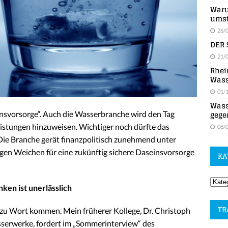
Waru
umst
26/
DER 
21/
Rhei
Wass
01/
Wass
gege
einsvorsorge“. Auch die Wasserbranche wird den Tag
Leistungen hinzuweisen. Wichtiger noch dürfte das
08/
Die Branche gerät finanzpolitisch zunehmend unter
tigen Weichen für eine zukünftig sichere Daseinsvorsorge
KA
ken ist unerlässlich
TR
zu Wort kommen. Mein früherer Kollege, Dr. Christoph
sserwerke, fordert im „Sommerinterview“ des