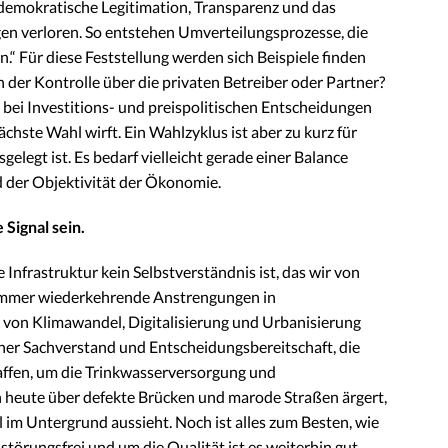
 demokratische Legitimation, Transparenz und das
 verloren. So entstehen Umverteilungsprozesse, die
.“ Für diese Feststellung werden sich Beispiele finden
en der Kontrolle über die privaten Betreiber oder Partner?
k bei Investitions- und preispolitischen Entscheidungen
ächste Wahl wirft. Ein Wahlzyklus ist aber zu kurz für
gelegt ist. Es bedarf vielleicht gerade einer Balance
 der Objektivität der Ökonomie.
Signal sein.
e Infrastruktur kein Selbstverständnis ist, das wir von
immer wiederkehrende Anstrengungen in
 von Klimawandel, Digitalisierung und Urbanisierung
her Sachverstand und Entscheidungsbereitschaft, die
affen, um die Trinkwasserversorgung und
 heute über defekte Brücken und marode Straßen ärgert,
ohl im Untergrund aussieht. Noch ist alles zum Besten, wie
örungsfrei und um die Qualität ist es weiterhin gut