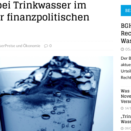
bei Trinkwasser im
BE
 finanzpolitischen
BGH
Rec
Was
erPreise und Ökonomie
0
05
Der B
aktue
Urtei
Recht
Was 
Nove
Vers
14/
„Tri
Wass
09/