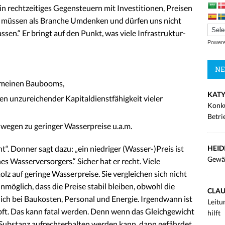
in rechtzeitiges Gegensteuern mit Investitionen, Preisen
r müssen als Branche Umdenken und dürfen uns nicht
ssen.“ Er bringt auf den Punkt, was viele Infrastruktur-
Power
NE
emeinen Baubooms,
KATY
en unzureichender Kapitaldienstfähigkeit vieler
Konku
Betri
wegen zu geringer Wasserpreise u.a.m.
HEID
. Donner sagt dazu: „ein niedriger (Wasser-)Preis ist
Gewä
s Wasserversorgers.“ Sicher hat er recht. Viele
lz auf geringe Wasserpreise. Sie vergleichen sich nicht
unmöglich, dass die Preise stabil bleiben, obwohl die
CLAU
lich bei Baukosten, Personal und Energie. Irgendwann ist
Leitu
öpft. Das kann fatal werden. Denn wenn das Gleichgewicht
hilft
 Substanz aufrechterhalten werden kann, dann gefährdet