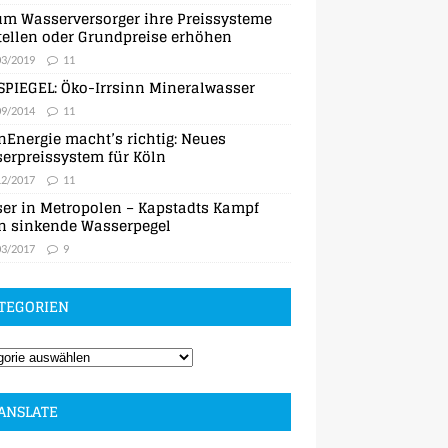
m Wasserversorger ihre Preissysteme
ellen oder Grundpreise erhöhen
03/2019
11
SPIEGEL: Öko-Irrsinn Mineralwasser
09/2014
11
nEnergie macht’s richtig: Neues
erpreissystem für Köln
12/2017
11
er in Metropolen – Kapstadts Kampf
n sinkende Wasserpegel
03/2017
9
TEGORIEN
ANSLATE