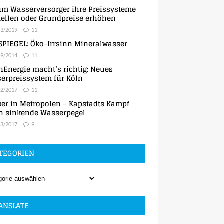
m Wasserversorger ihre Preissysteme
ellen oder Grundpreise erhöhen
03/2019
11
SPIEGEL: Öko-Irrsinn Mineralwasser
09/2014
11
nEnergie macht’s richtig: Neues
erpreissystem für Köln
12/2017
11
er in Metropolen – Kapstadts Kampf
n sinkende Wasserpegel
03/2017
9
TEGORIEN
ANSLATE