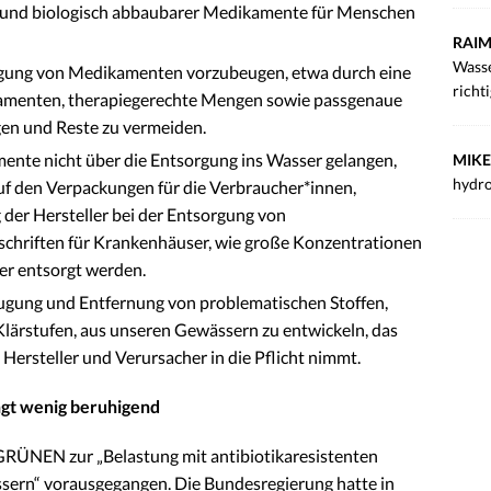
r und biologisch abbaubarer Medikamente für Menschen
RAIM
Wasse
gung von Medikamenten vorzubeugen, etwa durch eine
richt
kamenten, therapiegerechte Mengen sowie passgenaue
n und Reste zu vermeiden.
mente nicht über die Entsorgung ins Wasser gelangen,
MIKE
hydro
uf den Verpackungen für die Verbraucher*innen,
der Hersteller bei der Entsorgung von
chriften für Krankenhäuser, wie große Konzentrationen
r entsorgt werden.
ugung und Entfernung von problematischen Stoffen,
Klärstufen, aus unseren Gewässern zu entwickeln, das
ersteller und Verursacher in die Pflicht nimmt.
ngt wenig beruhigend
GRÜNEN zur „Belastung mit antibiotikaresistenten
sern“ vorausgegangen. Die Bundesregierung hatte in