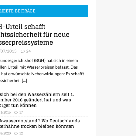
LIEBTE BEITRÄGE
-Urteil schafft
htssicherheit für neue
serpreissysteme
/07/2015
24
undesgerichtshof (BGH) hat sich in einem
llen Urteil mit Wasserpreisen befasst. Das
l hat erwünschte Nebenwirkungen: Es schafft
ssicherheit
[...]
sich bei den Wasserzählern seit 1.
mber 2016 geändert hat und was
orger tun können
11/2016
17
nkwassernotstand“! Wo Deutschlands
erhähne trocken bleiben könnten
08/2020
12