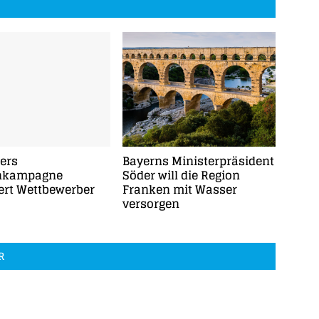
ters
Bayerns Ministerpräsident
nkampagne
Söder will die Region
ert Wettbewerber
Franken mit Wasser
versorgen
R