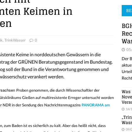
enten Keimen in
BE
sen
BGH
Rec
Was
ik
,
TrinkWasser
0
05
esistente Keime in norddeutschen Gewässern in die
Der B
f Antrag der GRÜNEN Beratungsgegenstand im Bundestag.
aktue
g soll der Bund in die Verantwortung genommen und
Urtei
wässerschutz verankert werden.
Recht
ersachsen
Was 
Proben genommen, die durch Wissenschaftler der
Nove
ätsklinikums Gießen auf multiresistente Erreger untersucht worden
Vers
 der NDR in der Sendung des Nachrichtenmagazins
PANORAMA am
14/
„Tri
Wass
zum Baden ist es sicherlich zu kalt. Aber das heißt nicht, dass
09/