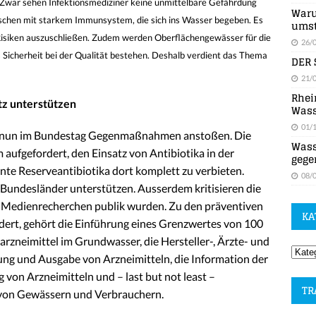
. Zwar sehen Infektionsmediziner keine unmittelbare Gefährdung
Waru
schen mit starkem Immunsystem, die sich ins Wasser begeben. Es
umst
 Risiken auszuschließen. Zudem werden Oberflächengewässer für die
26/
Sicherheit bei der Qualität bestehen. Deshalb verdient das Thema
DER 
21/
Rhei
tz unterstützen
Wass
01/
l nun im Bundestag Gegenmaßnahmen anstoßen. Die
Wass
aufgefordert, den Einsatz von Antibiotika in der
gege
te Reserveantibiotika dort komplett zu verbieten.
08/
 Bundesländer unterstützen. Ausserdem kritisieren die
 Medienrecherchen publik wurden. Zu den präventiven
KA
ert, gehört die Einführung eines Grenzwertes von 100
zneimittel im Grundwasser, die Hersteller-, Ärzte- und
ng und Ausgabe von Arzneimitteln, die Information der
von Arzneimitteln und – last but not least –
TR
von Gewässern und Verbrauchern.