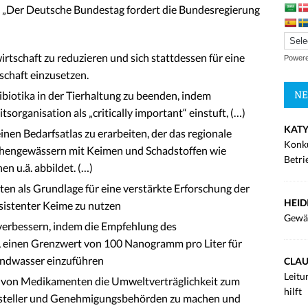
 „Der Deutsche Bundestag fordert die Bundesregierung
irtschaft zu reduzieren und sich stattdessen für eine
Power
schaft einzusetzen.
NE
biotika in der Tierhaltung zu beenden, indem
organisation als „critically important“ einstuft, (…)
KATY
en Bedarfsatlas zu erarbeiten, der das regionale
Konku
hengewässern mit Keimen und Schadstoffen wie
Betri
 u.ä. abbildet. (…)
en als Grundlage für eine verstärkte Erforschung der
HEID
sistenter Keime zu nutzen
Gewä
erbessern, indem die Empfehlung des
einen Grenzwert von 100 Nanogramm pro Liter für
undwasser einzuführen
CLAU
Leitu
g von Medikamenten die Umweltverträglichkeit zum
hilft
rsteller und Genehmigungsbehörden zu machen und