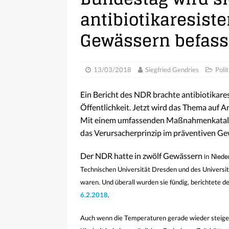
antibiotikaresist
Gewässern befas
13/03/2018
Siegfried Gendries
Polit
Ein Bericht des NDR brachte antibiotikar
Öffentlichkeit. Jetzt wird das Thema au
Mit einem umfassenden Maßnahmenkatalo
das Verursacherprinzip im präventiven Ge
Der NDR hatte in zwölf Gewässern
in Nied
Technischen Universität Dresden und des Universit
waren. Und überall wurden sie fündig, berichtete
6.2.2018
.
Auch wenn die Temperaturen gerade wieder steigen, 