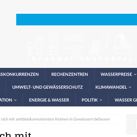
GSKONKURRENZEN
RECHENZENTREN
WASSERPREISE
UMWELT- UND GEWÄSSERSCHUTZ
KLIMAWANDEL
ATION
ENERGIE & WASSER
POLITIK
WASSER G
 sich mit antibiotikaresistenten Keimen in Gewässern befassen
ich mit