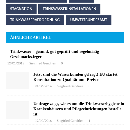
STAGNATION
TRINKWASSERINSTALLATIONEN
TRINKWASSERVERORDNUNG
UMWELTBUNDESAMT
ÄHNLICHE ARTIKEL
Trinkwasser – gesund, gut geprüft und regelmäßig
Geschmackssieger
12/01/2015
Siegfried Gendries
0
Jetzt sind die Wasserkunden gefragt! EU startet
Konsultation zu Qualität und Preisen
24/06/2014
Siegfried Gendries
3
Umfrage zeigt, wie es um die Trinkwasserhygiene in
Krankenhäusern und Pflegeeinrichtungen bestellt
ist
19/10/2016
Siegfried Gendries
1