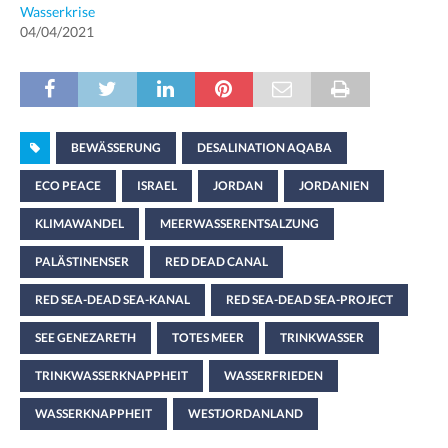
Wasserkrise
04/04/2021
BEWÄSSERUNG
DESALINATION AQABA
ECO PEACE
ISRAEL
JORDAN
JORDANIEN
KLIMAWANDEL
MEERWASSERENTSALZUNG
PALÄSTINENSER
RED DEAD CANAL
RED SEA-DEAD SEA-KANAL
RED SEA-DEAD SEA-PROJECT
SEE GENEZARETH
TOTES MEER
TRINKWASSER
TRINKWASSERKNAPPHEIT
WASSERFRIEDEN
WASSERKNAPPHEIT
WESTJORDANLAND