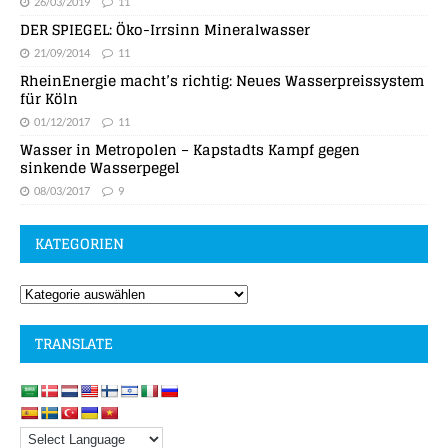
26/03/2019
11
DER SPIEGEL: Öko-Irrsinn Mineralwasser
21/09/2014
11
RheinEnergie macht’s richtig: Neues Wasserpreissystem
für Köln
01/12/2017
11
Wasser in Metropolen – Kapstadts Kampf gegen
sinkende Wasserpegel
08/03/2017
9
KATEGORIEN
TRANSLATE