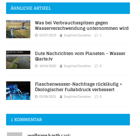
ÄHNLICHE ARTIKEL
Was bei Verbrauchsspitzen gegen
Wasserverschwendung unternommen wird
05/07/2019
Siegfried Gendries
1
Gute Nachrichten vom Planeten – Wasser
@arte.tv
18/04/2020
Siegfried Gendries
0
Flaschenwasser-Nachfrage rückläufig =
Ökologischer Fußabdruck verbessert
05/08/2021
Siegfried Gendries
0
1 KOMMENTAR
wolfgang karth
sagt: