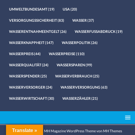
UMWELTBUNDESAMT
(19)
USA
(20)
VERSORGUNGSSICHERHEIT
(83)
WASSER
(37)
WASSERENTNAHMEENTGELT
(26)
WASSERFUSSABDRUCK
(19)
WASSERKNAPPHEIT
(147)
WASSERPOLITIK
(26)
WASSERPREIS
(44)
WASSERPREISE
(110)
WASSERQUALITÄT
(24)
WASSERSPAREN
(99)
WASSERSPENDER
(25)
WASSERVERBRAUCH
(25)
WASSERVERSORGER
(24)
WASSERVERSORGUNG
(63)
WASSERWIRTSCHAFT
(30)
WASSERZÄHLER
(21)
Translate »
Copyright © 2026 | MH Magazine WordPress Theme von
MH Themes