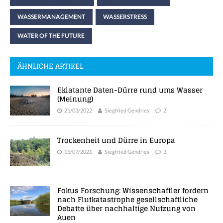
WASSERMANAGEMENT
WASSERSTRESS
WATER OF THE FUTURE
ÄHNLICHE ARTIKEL
Eklatante Daten-Dürre rund ums Wasser
(Meinung)
21/03/2022
Siegfried Gendries
2
Trockenheit und Dürre in Europa
15/07/2021
Siegfried Gendries
3
Fokus Forschung: Wissenschaftler fordern
nach Flutkatastrophe gesellschaftliche
Debatte über nachhaltige Nutzung von
Auen