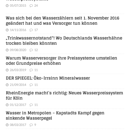
05/07/2015
24
Was sich bei den Wasserzählern seit 1. November 2016
geändert hat und was Versorger tun können
14/11/2016
17
„Trinkwassernotstand“! Wo Deutschlands Wasserhähne
trocken bleiben könnten
09/08/2020
12
Warum Wasserversorger ihre Preissysteme umstellen
oder Grundpreise erhöhen
26/03/2019
11
DER SPIEGEL: Öko-Irrsinn Mineralwasser
21/09/2014
11
RheinEnergie macht’s richtig: Neues Wasserpreissystem
für Köln
01/12/2017
11
Wasser in Metropolen – Kapstadts Kampf gegen
sinkende Wasserpegel
08/03/2017
9